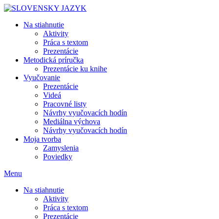
Skip
to
Na stiahnutie
content
Aktivity
Práca s textom
Prezentácie
Metodická príručka
Prezentácie ku knihe
Vyučovanie
Prezentácie
Videá
Pracovné listy
Návrhy vyučovacích hodín
Mediálna výchova
Návrhy vyučovacích hodín
Moja tvorba
Zamyslenia
Poviedky
Menu
Na stiahnutie
Aktivity
Práca s textom
Prezentácie