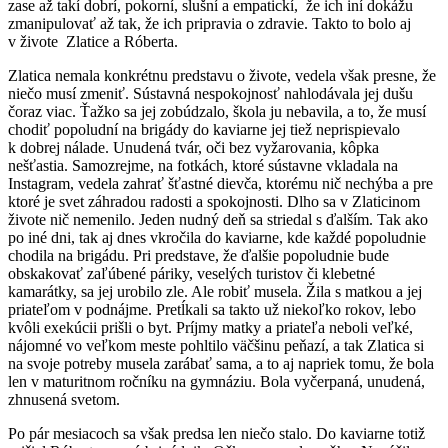
zase až takí dobrí, pokorní, slušní a empatickí, že ich iní dokážu
zmanipulovať až tak, že ich pripravia o zdravie. Takto to bolo aj
v živote Zlatice a Róberta.
Zlatica nemala konkrétnu predstavu o živote, vedela však presne, že
niečo musí zmeniť. Sústavná nespokojnosť nahlodávala jej dušu
čoraz viac. Ťažko sa jej zobúdzalo, škola ju nebavila, a to, že musí
chodiť popoludní na brigády do kaviarne jej tiež neprispievalo
k dobrej nálade. Unudená tvár, oči bez vyžarovania, kôpka
nešťastia. Samozrejme, na fotkách, ktoré sústavne vkladala na
Instagram, vedela zahrať šťastné dievča, ktorému nič nechýba a pre
ktoré je svet záhradou radosti a spokojnosti. Dlho sa v Zlaticinom
živote nič nemenilo. Jeden nudný deň sa striedal s ďalším. Tak ako
po iné dni, tak aj dnes vkročila do kaviarne, kde každé popoludnie
chodila na brigádu. Pri predstave, že ďalšie popoludnie bude
obskakovať zaľúbené páriky, veselých turistov či klebetné
kamarátky, sa jej urobilo zle. Ale robiť musela. Žila s matkou a jej
priateľom v podnájme. Pretĺkali sa takto už niekoľko rokov, lebo
kvôli exekúcii prišli o byt. Príjmy matky a priateľa neboli veľké,
nájomné vo veľkom meste pohltilo väčšinu peňazí, a tak Zlatica si
na svoje potreby musela zarábať sama, a to aj napriek tomu, že bola
len v maturitnom ročníku na gymnáziu. Bola vyčerpaná, unudená,
zhnusená svetom.
Po pár mesiacoch sa však predsa len niečo stalo. Do kaviarne totiž