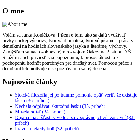
O mne
Volám sa Jarka Koníčková. Píšem o tom, ako sa dajú využívať
prvky etickej výchovy, tvorivá dramatika, tvorivé písanie a práca s
denníkmi na hodinách slovenského jazyka a literárnej výchovy.
Zamýšľam sa nad osobnostným rozvojom žiakov na 2. stupni ZŠ.
Snažím sa ich priviesť k sebapoznaniu, k prosociálnosti a k
pochopeniu hodnôt potrebných pre dnešný svet. Pomocou práce s
denníkmi ich motivujem k spoznávaniu samých seba.
Najnovšie články
Stoická filozofia jej po traume pomohla opäť veriť, že existuje
láska (36. príbeh)
Nechala odplávať skutočnú lásku (35. príbeh)
Musela odísť (34. príbeh)
Dajana mala šťastie. Vedela sa v správnej chvíli zastaviť (33.
príbeh)
Pravda niekedy bolí (32. príbeh)