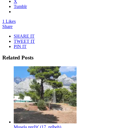
X
Tumblr
1 Likes
Share
SHARE IT
TWEET IT
PIN IT
Related Posts
Musela prežiť (17. príbeh)