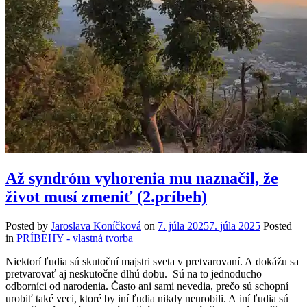
Až syndróm vyhorenia mu naznačil, že
život musí zmeniť (2.príbeh)
Posted by
Jaroslava Koníčková
on
7. júla 2025
7. júla 2025
Posted
in
PRÍBEHY - vlastná tvorba
Niektorí ľudia sú skutoční majstri sveta v pretvarovaní. A dokážu sa
pretvarovať aj neskutočne dlhú dobu. Sú na to jednoducho
odborníci od narodenia. Často ani sami nevedia, prečo sú schopní
urobiť také veci, ktoré by iní ľudia nikdy neurobili. A iní ľudia sú