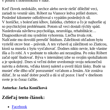
v posteli s notebookom v ruke.
Keď človek nedokáže, nechce alebo nevie riešiť dôležité veci,
zariadi to vesmír sám. Róbert na Vianoce ledva prišiel domov.
Posledné kilometre odšoféroval s vypätím posledných síl.
V horúčke, s bolesťami kĺbov, žalúdka, chrbtice a čo je najhoršie aj
so psychickými problémami. Potom už veci dostali rýchly spád.
Nasledovala návšteva psychológa, neurológa, rehabilitácie…
Diagnostikovali mu syndróm vyhorenia. Liečba trvala rok.
Našťastie mu dovolili prerušiť štúdium. Záležitosti ohľadom bytu
vyriešil otcov brat – právnik. A ten vybavil aj záležitosti so Zlaticou,
ktorá sa musela z bytu vysťahovať. Dodnes nikto nevie, kde vlastne
išla a čo robí. A v podstate to nikoho ani nezaujíma. Po roku Róbert
začal opäť študovať. Býva v internátnej izbe so svojím spolužiakom
a je spokojný. Dnes si veľmi dobre uvedomuje svoju nekonečnú
naivitu a dobrotu, vďaka ktorej naletel a uveril ilúzii lásky. Bude sa
musieť ešte dlho učiť porozumieť vzťahom a ženám. Ale zostáva
dúfať, že sa snáď dobre poučil a dá si už pozor. I keď v dnešnom
svete je to čoraz ťažšie.
Autorka: Jarka Koníčková
Zdieľaj tento článok:
Facebook