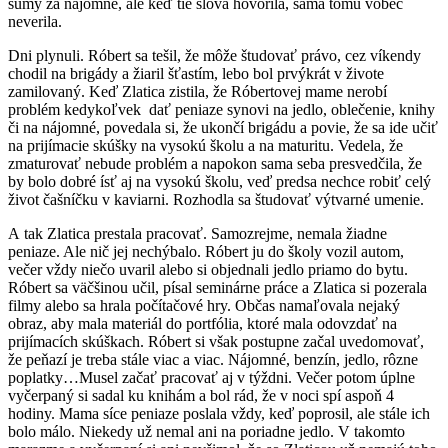
sumy za nájomné, ale keď tie slová hovorila, sama tomu vôbec
neverila.
Dni plynuli. Róbert sa tešil, že môže študovať právo, cez víkendy
chodil na brigády a žiaril šťastím, lebo bol prvýkrát v živote
zamilovaný. Keď Zlatica zistila, že Róbertovej mame nerobí
problém kedykoľvek dať peniaze synovi na jedlo, oblečenie, knihy
či na nájomné, povedala si, že ukončí brigádu a povie, že sa ide učiť
na prijímacie skúšky na vysokú školu a na maturitu. Vedela, že
zmaturovať nebude problém a napokon sama seba presvedčila, že
by bolo dobré ísť aj na vysokú školu, veď predsa nechce robiť celý
život čašníčku v kaviarni. Rozhodla sa študovať výtvarné umenie.
A tak Zlatica prestala pracovať. Samozrejme, nemala žiadne
peniaze. Ale nič jej nechýbalo. Róbert ju do školy vozil autom,
večer vždy niečo uvaril alebo si objednali jedlo priamo do bytu.
Róbert sa väčšinou učil, písal seminárne práce a Zlatica si pozerala
filmy alebo sa hrala počítačové hry. Občas namaľovala nejaký
obraz, aby mala materiál do portfólia, ktoré mala odovzdať na
prijímacích skúškach. Róbert si však postupne začal uvedomovať,
že peňazí je treba stále viac a viac. Nájomné, benzín, jedlo, rôzne
poplatky…Musel začať pracovať aj v týždni. Večer potom úplne
vyčerpaný si sadal ku knihám a bol rád, že v noci spí aspoň 4
hodiny. Mama síce peniaze poslala vždy, keď poprosil, ale stále ich
bolo málo. Niekedy už nemal ani na poriadne jedlo. V takomto