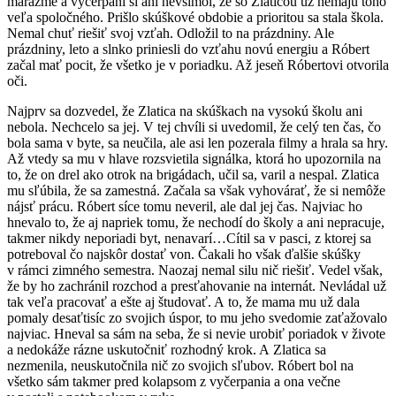
marazme a vyčerpaní si ani nevšimol, že so Zlaticou už nemajú toho
veľa spoločného. Prišlo skúškové obdobie a prioritou sa stala škola.
Nemal chuť riešiť svoj vzťah. Odložil to na prázdniny. Ale
prázdniny, leto a slnko priniesli do vzťahu novú energiu a Róbert
začal mať pocit, že všetko je v poriadku. Až jeseň Róbertovi otvorila
oči.
Najprv sa dozvedel, že Zlatica na skúškach na vysokú školu ani
nebola. Nechcelo sa jej. V tej chvíli si uvedomil, že celý ten čas, čo
bola sama v byte, sa neučila, ale asi len pozerala filmy a hrala sa hry.
Až vtedy sa mu v hlave rozsvietila signálka, ktorá ho upozornila na
to, že on drel ako otrok na brigádach, učil sa, varil a nespal. Zlatica
mu sľúbila, že sa zamestná. Začala sa však vyhovárať, že si nemôže
nájsť prácu. Róbert síce tomu neveril, ale dal jej čas. Najviac ho
hnevalo to, že aj napriek tomu, že nechodí do školy a ani nepracuje,
takmer nikdy neporiadi byt, nenavarí…Cítil sa v pasci, z ktorej sa
potreboval čo najskôr dostať von. Čakali ho však ďalšie skúšky
v rámci zimného semestra. Naozaj nemal silu nič riešiť. Vedel však,
že by ho zachránil rozchod a presťahovanie na internát. Nevládal už
tak veľa pracovať a ešte aj študovať. A to, že mama mu už dala
pomaly desaťtisíc zo svojich úspor, to mu jeho svedomie zaťažovalo
najviac. Hneval sa sám na seba, že si nevie urobiť poriadok v živote
a nedokáže rázne uskutočniť rozhodný krok. A Zlatica sa
nezmenila, neuskutočnila nič zo svojich sľubov. Róbert bol na
všetko sám takmer pred kolapsom z vyčerpania a ona večne