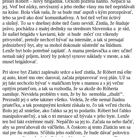
prišiel Róbert – nový brigádnik. Očkom pozrela naňho. Nepáčil sa
jej. Veď bol nízky, nevýrazný a jeho riedke vlasy mu tiež nepridávali
na kráse. Bola však rada, že sa bude mať aspoň s kým porozprávať,
lebo sa javil ako dosť komunikatívny. A bol tiež veľmi úctivý
a slušný. To sa v dnešnej dobe tiež často nevidí. Zistila, že študuje
právo, pochádza z malej dedinky na strednom Slovensku a je rád,
že našiel brigádu v kaviarni, kde si bude môcť cez víkendy
privyrobiť, pretože nechcel bývať na internáte, a tak si prenajal
jednoizbový byt, aby sa mohol dokonale sústrediť na štúdium.
Lenže byt bolo potrebné zaplatiť. A mama predavačka a otec učiteľ
nemali taký príjem, ktorý by pokryl synove náklady v meste, a tak
musel brigádovať.
Pri slove byt Zlatici zaplesalo srdce a keď zistila, že Róbert má ešte
aj auto, ktoré mu otec daroval, začala pripravovať svoj plán. Už sa
jej fakt nechcelo bývať v maličkom byte s mamou a s jej večne
opitým priateľom, a tak sa rozhodla, že sa akože do Róberta
zamiluje. Nevidela problém v tom, že by ho nemohla „zbaliť“.
Prezradil jej o sebe takmer všetko. Vedela, že ešte nemal žiadnu
priateľku, a tak postupnými krokmi získala to, čo tak veľmi chcela.
Bolo jej až smiešne, ako ľahko sa jej to podarilo. Róbert bol ľahko
manipulovateľný, a tak o tri mesiace už bývala v jeho byte. Lenže
ten bol fakt extrémne malý. Nepáčilo sa jej to. Začala na neho tlačiť,
aby sa presťahovali do väčšieho. A čoskoro aj tento Zlaticin sen sa
stal pre ňu realitou. Sľúbila jeho rodičom, že bude dávať polovicu