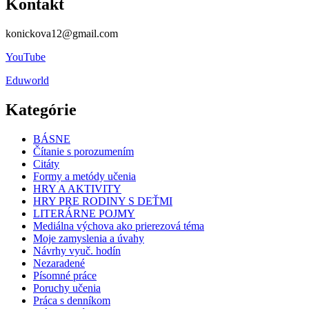
Kontakt
konickova12@gmail.com
YouTube
Eduworld
Kategórie
BÁSNE
Čítanie s porozumením
Citáty
Formy a metódy učenia
HRY A AKTIVITY
HRY PRE RODINY S DEŤMI
LITERÁRNE POJMY
Mediálna výchova ako prierezová téma
Moje zamyslenia a úvahy
Návrhy vyuč. hodín
Nezaradené
Písomné práce
Poruchy učenia
Práca s denníkom