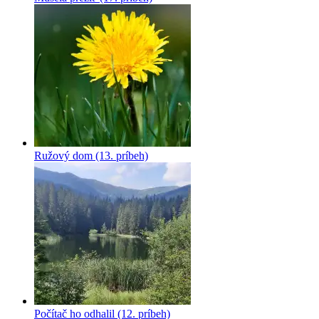
Ružový dom (13. príbeh)
Počítač ho odhalil (12. príbeh)