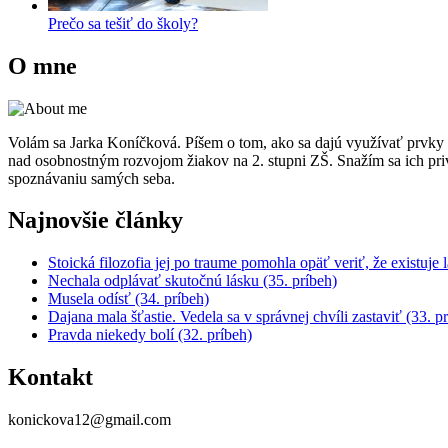
Prečo sa tešiť do školy?
O mne
Volám sa Jarka Koníčková. Píšem o tom, ako sa dajú využívať prvky e
nad osobnostným rozvojom žiakov na 2. stupni ZŠ. Snažím sa ich pri
spoznávaniu samých seba.
Najnovšie články
Stoická filozofia jej po traume pomohla opäť veriť, že existuje 
Nechala odplávať skutočnú lásku (35. príbeh)
Musela odísť (34. príbeh)
Dajana mala šťastie. Vedela sa v správnej chvíli zastaviť (33. p
Pravda niekedy bolí (32. príbeh)
Kontakt
konickova12@gmail.com