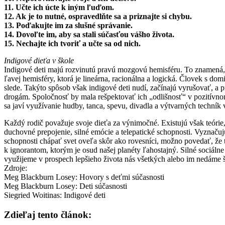
11. Učte ich úcte k iným ľuďom.
12. Ak je to nutné, ospravedlňte sa a priznajte si chybu.
13. Poďakujte im za slušné správanie.
14. Dovoľte im, aby sa stali súčasťou vášho života.
15. Nechajte ich tvoriť a učte sa od nich.
Indigové dieťa v škole
Indigové deti majú rozvinutú pravú mozgovú hemisféru. To znamená, ž
ľavej hemisféry, ktorá je lineárna, racionálna a logická. Človek s do
slede. Takýto spôsob však indigové deti nudí, začínajú vyrušovať, a p
drogám. Spoločnosť by mala rešpektovať ich „odlišnosť“ v pozitívno
sa javí využívanie hudby, tanca, spevu, divadla a výtvarných techní
Každý rodič považuje svoje dieťa za výnimočné. Existujú však teórie,
duchovné prepojenie, silné emócie a telepatické schopnosti. Vyznačujú
schopnosti chápať svet oveľa skôr ako rovesníci, možno povedať, že t
k ignorantom, ktorým je osud našej planéty ľahostajný. Silné sociálne 
využijeme v prospech lepšieho života nás všetkých alebo im nedáme š
Zdroje:
Meg Blackburn Losey: Hovory s deťmi súčasnosti
Meg Blackburn Losey: Deti súčasnosti
Siegried Woitinas: Indigové deti
Zdieľaj tento článok: