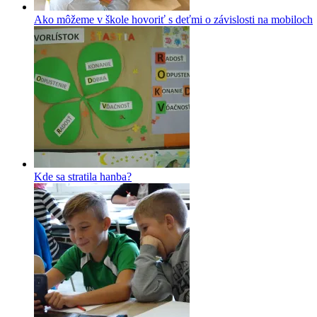
Ako môžeme v škole hovoriť s deťmi o závislosti na mobiloch
Kde sa stratila hanba?