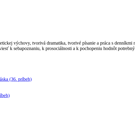
tickej výchovy, tvorivá dramatika, tvorivé písanie a práca s denníkmi
viesť k sebapoznaniu, k prosociálnosti a k pochopeniu hodnôt potrebn
láska (36. príbeh)
ríbeh)