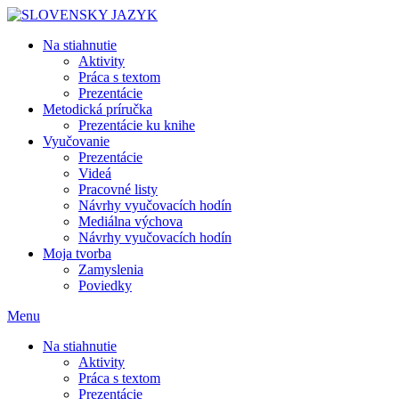
Skip
to
Na stiahnutie
content
Aktivity
Práca s textom
Prezentácie
Metodická príručka
Prezentácie ku knihe
Vyučovanie
Prezentácie
Videá
Pracovné listy
Návrhy vyučovacích hodín
Mediálna výchova
Návrhy vyučovacích hodín
Moja tvorba
Zamyslenia
Poviedky
Menu
Na stiahnutie
Aktivity
Práca s textom
Prezentácie