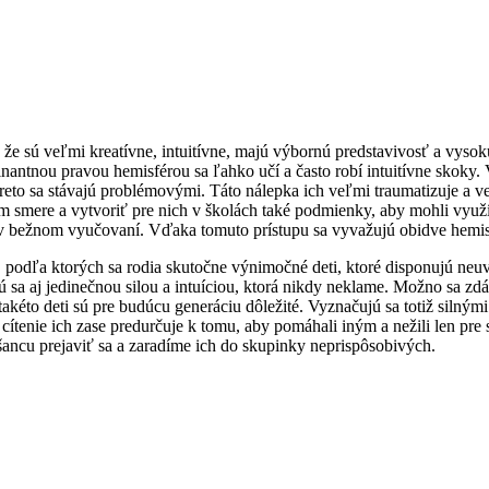
e sú veľmi kreatívne, intuitívne, majú výbornú predstavivosť a vysok
minantnou pravou hemisférou sa ľahko učí a často robí intuitívne skoky
reto sa stávajú problémovými. Táto nálepka ich veľmi traumatizuje a ved
m smere a vytvoriť pre nich v školách také podmienky, aby mohli využ
k v bežnom vyučovaní. Vďaka tomuto prístupu sa vyvažujú obidve hemis
 podľa ktorých sa rodia skutočne výnimočné deti, ktoré disponujú neuv
 sa aj jedinečnou silou a intuíciou, ktorá nikdy neklame. Možno sa zdá,
akéto deti sú pre budúcu generáciu dôležité. Vyznačujú sa totiž silným
cítenie ich zase predurčuje k tomu, aby pomáhali iným a nežili len pre 
ancu prejaviť sa a zaradíme ich do skupinky neprispôsobivých.