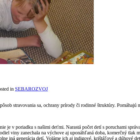
sted in
SEBAROZVOJ
spôsob stravovania sa, ochrany prírody či rodinné štruktúry. Pomáhajú n
 nie je v poriadku s našimi deťmi. Narastá počet detí s poruchami správa
oj podiel viny zanechala na výchove aj uponáhľaná doba, komerčný tlak m
plne iná generácia detí. Voláme ich aj indigové, krištáľové a dúhové d