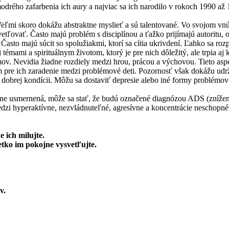
rého zafarbenia ich aury a najviac sa ich narodilo v rokoch 1990 až 
ľmi skoro dokážu abstraktne myslieť a sú talentované. Vo svojom vnútr
ľovať. Často majú problém s disciplínou a ťažko prijímajú autoritu, o 
Často majú súcit so spolužiakmi, ktorí sa cítia ukrivdení. Ľahko sa roz
i témami a spirituálnym životom, ktorý je pre nich dôležitý, ale trpia 
v. Nevidia žiadne rozdiely medzi hrou, prácou a výchovou. Tieto aspek
 pre ich zaradenie medzi problémové deti. Pozornosť však dokážu udrž
dobrej kondícii. Môžu sa dostaviť depresie alebo iné formy problémového
ávne usmernená, môže sa stať, že budú označené diagnózou ADS (zníže
zi hyperaktívne, nezvládnuteľné, agresívne a koncentrácie neschopné. I
 ich milujte.
tko im pokojne vysvetľujte.
v.