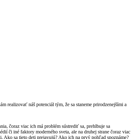
ám realizovať náš potenciál tým, že sa staneme prirodzenejšími a
nia, čoraz viac ich má problém sústrediť sa, prehlbuje sa
édií či iné faktory moderného sveta, ale na druhej strane čoraz viac
eti. Ako sa tieto deti prejavujú? Ako ich na prvý pohľad spoznáme?