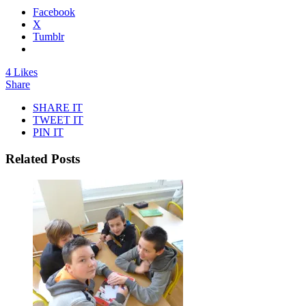
Facebook
X
Tumblr
4 Likes
Share
SHARE IT
TWEET IT
PIN IT
Related Posts