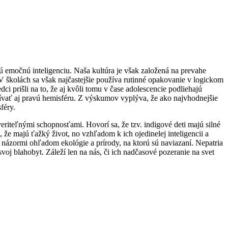
ú emočnú inteligenciu. Naša kultúra je však založená na prevahe
. V školách sa však najčastejšie používa rutinné opakovanie v logickom
ci prišli na to, že aj kvôli tomu v čase adolescencie podliehajú
ívať aj pravú hemisféru. Z výskumov vyplýva, že ako najvhodnejšie
féry.
eriteľnými schopnosťami. Hovorí sa, že tzv. indigové deti majú silné
 že majú ťažký život, no vzhľadom k ich ojedinelej inteligencii a
i názormi ohľadom ekológie a prírody, na ktorú sú naviazaní. Nepatria
svoj blahobyt. Záleží len na nás, či ich nadčasové pozeranie na svet