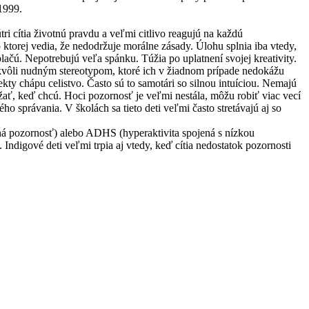
1999.
i cítia životnú pravdu a veľmi citlivo reagujú na každú
ktorej vedia, že nedodržuje morálne zásady. Úlohu splnia iba vtedy,
plačú. Nepotrebujú veľa spánku. Túžia po uplatnení svojej kreativity.
aj kvôli nudným stereotypom, ktoré ich v žiadnom prípade nedokážu
ty chápu celistvo. Často sú to samotári so silnou intuíciou. Nemajú
ať, keď chcú. Hoci pozornosť je veľmi nestála, môžu robiť viac vecí
 správania. V školách sa tieto deti veľmi často stretávajú aj so
ná pozornosť) alebo ADHS (hyperaktivita spojená s nízkou
ndigové deti veľmi trpia aj vtedy, keď cítia nedostatok pozornosti