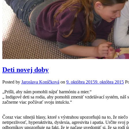
Deti novej doby
Posted by
Jaroslava Koníčková
on
9. októbra 2015
9. októbra 2015
Po
„Prišli, aby nám pomohli nájsť harmóniu a mier.“
„ Indigové deti sa rodia, aby pomohli zmeniť vzdelávací systém, náš 
začneme viac počúvať svoju intuíciu.“
Čoraz viac silnejú hlasy, ktoré s výstrahou upozorňujú na to, že niečo
netrpezlivosť, hyperaktivita, dyslexia, agresivita i apatia. Určite sv
odborníkov upozorňuje na fakt, že je načase uvedomiť si, že sa rodí ú