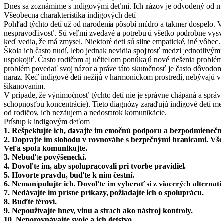
Dnes sa zoznámime s indigovými deťmi. Ich názov je odvodený od mod
Všeobecná charakteristika indigových detí
Pohľad týchto detí už od narodenia pôsobí múdro a takmer dospelo. Ve
nespravodlivosť. Sú veľmi zvedavé a potrebujú všetko podrobne vysvet
keď vedia, že má zmysel. Niektoré deti sú silne empatické, iné vôbec. 
Škola ich často nudí, lebo jednak nevidia spojitosť medzi jednotlivým
uspokojiť. Často rodičom aj učiteľom ponúkajú nové riešenia problémo
problém povedať svoj názor a práve táto skutočnosť je často dôvodom
naraz. Keď indigové deti nežijú v harmonickom prostredí, nebývajú v 
šikanovaním.
V prípade, že výnimočnosť týchto detí nie je správne chápaná a spr
schopnosťou koncentrácie). Tieto diagnózy zaraďujú indigové deti med
od rodičov, ich nezáujem a nedostatok komunikácie.
Prístup k indigovým deťom
1. Rešpektujte ich, dávajte im emočnú podporu a bezpodmienečne
2. Doprajte im slobodu v rovnováhe s bezpečnými hranicami. Vše
Veľa spolu komunikujte.
3. Nebuďte povýšeneckí.
4. Dovoľte im, aby spolupracovali pri tvorbe pravidiel.
5. Hovorte pravdu, buďte k nim čestní.
6. Nemanipulujte ich. Dovoľte im vyberať si z viacerých alternatí
7. Nedávajte im prísne príkazy, požiadajte ich o spoluprácu.
8. Buďte féroví.
9. Nepoužívajte hnev, vinu a strach ako nástroj kontroly.
10. Neporovnávajte svoje a ich detstvo.