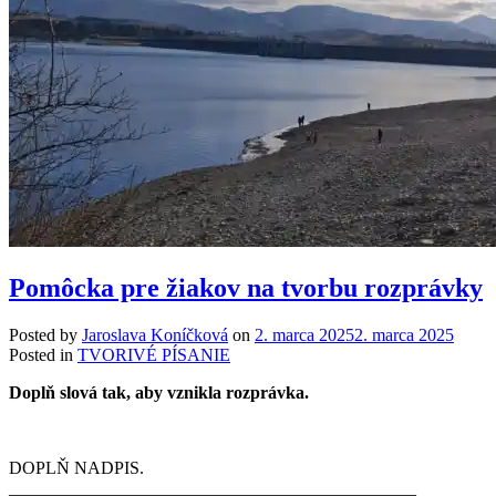
Pomôcka pre žiakov na tvorbu rozprávky
Posted by
Jaroslava Koníčková
on
2. marca 2025
2. marca 2025
Posted in
TVORIVÉ PÍSANIE
Doplň slová tak, aby vznikla rozprávka.
DOPLŇ NADPIS.
______________________________________________