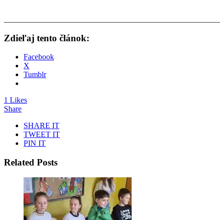
_______________________________________________________
Zdieľaj tento článok:
Facebook
X
Tumblr
1 Likes
Share
SHARE IT
TWEET IT
PIN IT
Related Posts