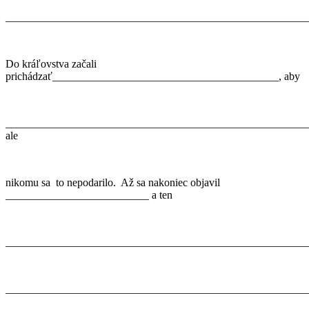
_______________________________________________________
Do kráľovstva začali
prichádzať_________________________________________, aby
_______________________________________________________
ale
nikomu sa to nepodarilo. Až sa nakoniec objavil
__________________________ a ten
_______________________________________________________
_______________________________________________________