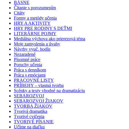
BÁSNE
Čítanie s porozumením
Citáty
Formy a metódy učenia
HRY A AKTIVITY
HRY PRE RODINY S DEŤMI
LITERÁRNE POJMY
Mediálna výchova ako prierezová téma
Moje zamyslenia a úvahy
Návrhy vyuč. hodín
Nezaradené
Písomné práce
Poruchy učenia
Práca s denníkom
Práca s emóciami
PRACOVNÉ LISTY
PRÍBEHY – vlastná tvorba
Scénky a texty vhodné na dramatizáciu
SEBAROZVOJ
SEBAROZVOJ ŽIAKOV
TVORBA ŽIAKOV
Tvorivá dramatika
Tvorivé cvičenia
TVORIVÉ PÍSANIE
Učíme na diaľku