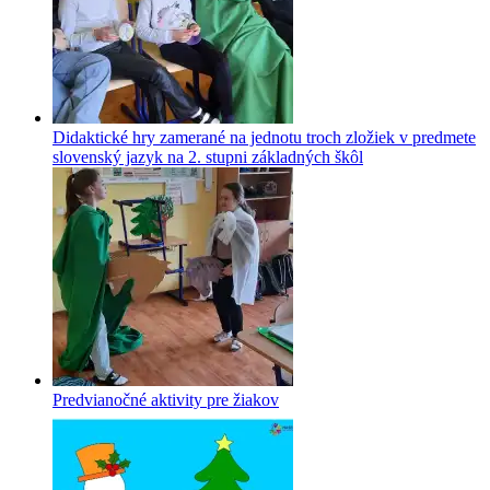
Didaktické hry zamerané na jednotu troch zložiek v predmete
slovenský jazyk na 2. stupni základných škôl
Predvianočné aktivity pre žiakov