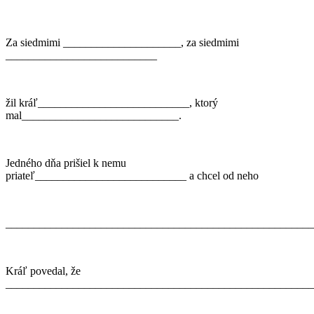
Za siedmimi _____________________, za siedmimi
___________________________
žil kráľ___________________________, ktorý
mal____________________________.
Jedného dňa prišiel k nemu
priateľ___________________________ a chcel od neho
_______________________________________________________
Kráľ povedal, že
_______________________________________________________