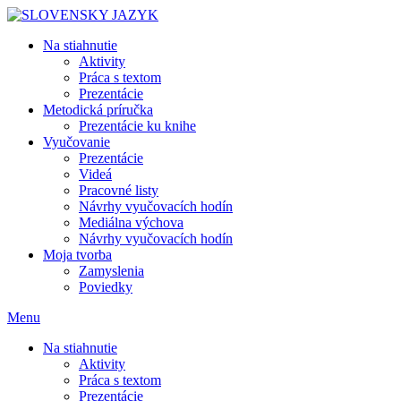
Skip
to
Na stiahnutie
content
Aktivity
Práca s textom
Prezentácie
Metodická príručka
Prezentácie ku knihe
Vyučovanie
Prezentácie
Videá
Pracovné listy
Návrhy vyučovacích hodín
Mediálna výchova
Návrhy vyučovacích hodín
Moja tvorba
Zamyslenia
Poviedky
Menu
Na stiahnutie
Aktivity
Práca s textom
Prezentácie