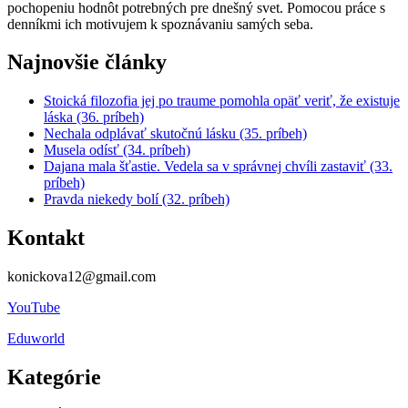
pochopeniu hodnôt potrebných pre dnešný svet. Pomocou práce s
denníkmi ich motivujem k spoznávaniu samých seba.
Najnovšie články
Stoická filozofia jej po traume pomohla opäť veriť, že existuje
láska (36. príbeh)
Nechala odplávať skutočnú lásku (35. príbeh)
Musela odísť (34. príbeh)
Dajana mala šťastie. Vedela sa v správnej chvíli zastaviť (33.
príbeh)
Pravda niekedy bolí (32. príbeh)
Kontakt
konickova12@gmail.com
YouTube
Eduworld
Kategórie