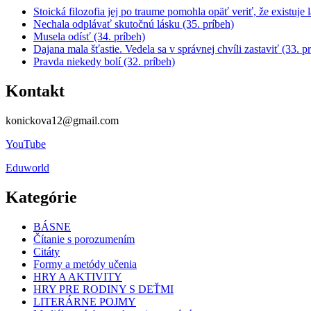
Stoická filozofia jej po traume pomohla opäť veriť, že existuje 
Nechala odplávať skutočnú lásku (35. príbeh)
Musela odísť (34. príbeh)
Dajana mala šťastie. Vedela sa v správnej chvíli zastaviť (33. p
Pravda niekedy bolí (32. príbeh)
Kontakt
konickova12@gmail.com
YouTube
Eduworld
Kategórie
BÁSNE
Čítanie s porozumením
Citáty
Formy a metódy učenia
HRY A AKTIVITY
HRY PRE RODINY S DEŤMI
LITERÁRNE POJMY