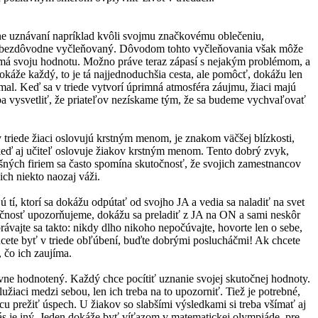
ecne uznávaní napríklad kvôli svojmu značkovému oblečeniu,
vu bezdôvodne vyčleňovaný. Dôvodom tohto vyčleňovania však môže
 má svoju hodnotu. Možno práve teraz zápasí s nejakým problémom, a
káže každý, to je tá najjednoduchšia cesta, ale pomôcť, dokážu len
ímal. Keď sa v triede vytvorí úprimná atmosféra záujmu, žiaci majú
eba vysvetliť, že priateľov nezískame tým, že sa budeme vychvaľovať
 triede žiaci oslovujú krstným menom, je znakom väčšej blízkosti,
keď aj učiteľ oslovuje žiakov krstným menom. Tento dobrý zvyk,
ešných firiem sa často spomína skutočnosť, že svojich zamestnancov
ich niekto naozaj váži.
tí, ktorí sa dokážu odpútať od svojho JA a vedia sa naladiť na svet
točnosť upozorňujeme, dokážu sa preladiť z JA na ON a sami neskôr
právajte sa takto: nikdy dlho nikoho nepočúvajte, hovorte len o sebe,
 chcete byť v triede obľúbení, buďte dobrými poslucháčmi! Ak chcete
, čo ich zaujíma.
vne hodnotený. Každý chce pocítiť uznanie svojej skutočnej hodnoty.
užiaci medzi sebou, len ich treba na to upozorniť. Tiež je potrebné,
ncu prežiť úspech. U žiakov so slabšími výsledkami si treba všímať aj
nás je iný. Jeden dokáže byť víťazom v matematickej olympiáde, pre