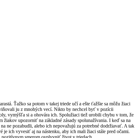
stá. Ťažko sa potom v takej triede učí a ešte ťažšie sa môžu žiaci
bviňovali ju z mnohých vecí. Nikto by nechcel byť v pozícii
, vymýšľa si a ohovára ich. Spolužiaci tiež urobili chybu v tom, že
kým žiakov upozorniť na základné zásady spolunažívania. I keď sa na
 na ne pozabudli, alebo ich nepovažujú za potrebné dodržiavať. A tak
e ich vyvesiť aj na nástenku, aby ich mali žiaci stále pred očami.
u pozitívnym smerom ovplyvniť život v triedach.