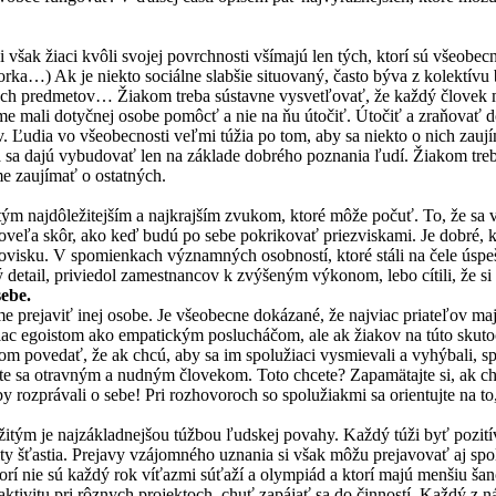
 však žiaci kvôli svojej povrchnosti všímajú len tých, ktorí sú všeob
ka…) Ak je niekto sociálne slabšie situovaný, často býva z kolektí
orých predmetov… Žiakom treba sústavne vysvetľovať, že každý človek
me mali dotyčnej osobe pomôcť a nie na ňu útočiť. Útočiť a zraňovať do
v. Ľudia vo všeobecnosti veľmi túžia po tom, aby sa niekto o nich zauj
vá sa dajú vybudovať len na základe dobrého poznania ľudí. Žiakom tr
e zaujímať o ostatných.
ým najdôležitejším a najkrajším zvukom, ktoré môže počuť. To, že sa v
 oveľa skôr, ako keď budú po sebe pokrikovať priezviskami. Je dobré, 
acovisku. V spomienkach významných osobností, ktoré stáli na čele úsp
detail, priviedol zamestnancov k zvýšeným výkonom, lebo cítili, že si 
sebe.
prejaviť inej osobe. Je všeobecne dokázané, že najviac priateľov majú 
 viac egoistom ako empatickým poslucháčom, ale ak žiakov na túto sku
akom povedať, že ak chcú, aby sa im spolužiaci vysmievali a vyhýbali, s
stanete sa otravným a nudným človekom. Toto chcete? Zapamätajte si, ak
y rozprávali o sebe! Pri rozhovoroch so spolužiakmi sa orientujte na to
žitým je najzákladnejšou túžbou ľudskej povahy. Každý túži byť pozití
ity šťastia. Prejavy vzájomného uznania si však môžu prejavovať aj spol
 ktorí nie sú každý rok víťazmi súťaží a olympiád a ktorí majú menšiu ša
aktivitu pri rôznych projektoch, chuť zapájať sa do činností. Každý z 