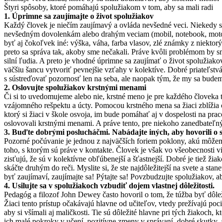
Štyri spôsoby, ktoré pomáhajú spolužiakom v tom, aby sa mali radi
1. Úprimne sa zaujímajte o život spolužiakov
Každý človek je niečím zaujímavý a ovláda nevšedné veci. Niekedy si
nevšedným dovolenkám alebo drahým veciam (mobil, notebook, motor
byť aj čokoľvek iné: výška, váha, farba vlasov, zlé známky z niekt
preto sa správa tak, akoby sme nečakali. Práve kvôli problémom by s
silní ľudia. A preto je vhodné úprimne sa zaujímať o život spolužiako
väčšiu šancu vytvoriť pevnejšie vzťahy v kolektíve. Dobré priateľst
s sústreďovať pozornosť len na seba, ale naopak tým, že my sa budem
2. Oslovujte spolužiakov krstnými menami
Či si to uvedomujeme alebo nie, krstné meno je pre každého človeka t
vzájomného rešpektu a úcty. Pomocou krstného mena sa žiaci zblížia
ktorý si žiaci v škole osvoja, im bude pomáhať aj v dospelosti na pr
oslovovali krstnými menami. A práve tento, pre niekoho zanedbateľný 
3. Buďte dobrými poslucháčmi. Nabádajte iných, aby hovorili o 
Pozorné počúvanie je jednou z najväčších foriem poklony, akú môžeme 
toho, s ktorým sú práve v kontakte. Človek je však vo všeobecnosti
zisťujú, že sú v kolektívne obľúbenejší a šťastnejší. Dobré je tiež ži
skáčte druhým do reči. Myslite si, že ste najdôležitejší na svete a 
byť zaujímaví, zaujímajte sa! Pýtajte sa! Povzbudzujte spolužiakov, ab
4. Usilujte sa v spolužiakoch vzbudiť dojem vlastnej dôležitosti.
Pedagóg a filozof John Dewey často hovoril o tom, že túžba byť dôle
Žiaci tento prístup očakávajú hlavne od učiteľov, vtedy prežívajú poc
aby si všímali aj maličkosti. Tie sú dôležité hlavne pri tých žiakoch,
ich malé pokroky v učení, pozitívne zmeny v správaní, dobré skutky, 