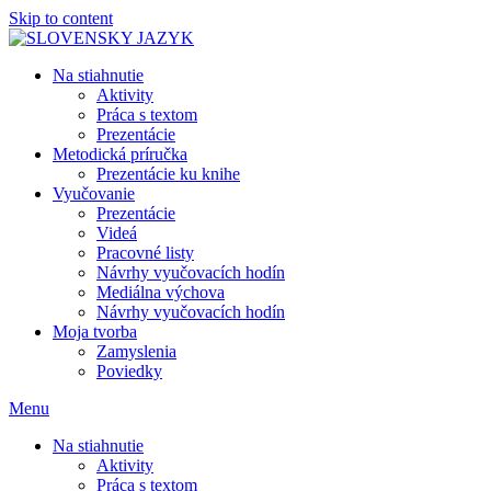
Skip to content
Na stiahnutie
Aktivity
Práca s textom
Prezentácie
Metodická príručka
Prezentácie ku knihe
Vyučovanie
Prezentácie
Videá
Pracovné listy
Návrhy vyučovacích hodín
Mediálna výchova
Návrhy vyučovacích hodín
Moja tvorba
Zamyslenia
Poviedky
Menu
Na stiahnutie
Aktivity
Práca s textom