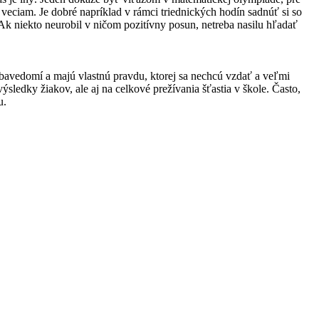
 veciam. Je dobré napríklad v rámci triednických hodín sadnúť si so
Ak niekto neurobil v ničom pozitívny posun, netreba nasilu hľadať
bavedomí a majú vlastnú pravdu, ktorej sa nechcú vzdať a veľmi
ledky žiakov, ale aj na celkové prežívania šťastia v škole. Často,
u.