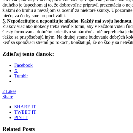
druhého je úspechom aj to, že dobrovoľne pripravil prezentáciu o nej
žiakmi do kruhu a navzájom sa oceniť za niektoré skutky. Upozornite
niečo, za čo by sme ho pochválili.
5. Nepodceňujte a neponižujte nikoho. Každý má svoju hodnotu.
Žiakov viac ako inokedy treba viesť k tomu, aby v každom videli ľudsk
Cesty formovania dobrého kolektívu sú náročné a nič neprebieha jed
ťažko sa prispôsobujú iným. Na druhej strane budovanie dobrých kolek
keď sa spolužiaci stretnú po rokoch, konštatujú, že do školy sa neteši
Zdieľaj tento článok:
Facebook
X
Tumblr
2 Likes
Share
SHARE IT
TWEET IT
PIN IT
Related Posts