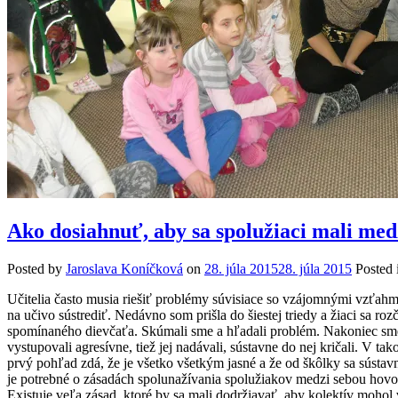
Ako dosiahnuť, aby sa spolužiaci mali med
Posted by
Jaroslava Koníčková
on
28. júla 2015
28. júla 2015
Posted
Učitelia často musia riešiť problémy súvisiace so vzájomnými vzťahmi
na učivo sústrediť.
Nedávno som prišla do šiestej triedy a žiaci sa ro
spomínaného dievčaťa. Skúmali sme a hľadali problém. Nakoniec sme p
vystupovali agresívne, tiež jej nadávali, sústavne do nej kričali. V 
prvý pohľad zdá, že je všetko všetkým jasné a že od škôlky sa sústav
je potrebné o zásadách spolunažívania spolužiakov medzi sebou hovori
Existuje veľa zásad, ktoré by sa mali dodržiavať, aby kolektív mohol