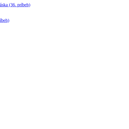
láska (36. príbeh)
ríbeh)