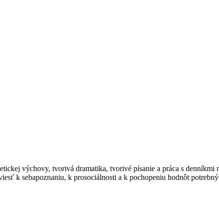
tickej výchovy, tvorivá dramatika, tvorivé písanie a práca s denníkmi
viesť k sebapoznaniu, k prosociálnosti a k pochopeniu hodnôt potrebn