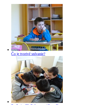
Čo je tvorivé snívanie?