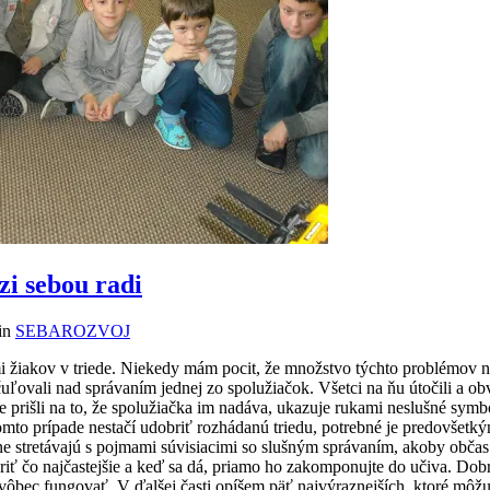
zi sebou radi
 in
SEBAROZVOJ
 žiakov v triede. Niekedy mám pocit, že množstvo týchto problémov nara
zčuľovali nad správaním jednej zo spolužiačok. Všetci na ňu útočili a o
rišli na to, že spolužiačka im nadáva, ukazuje rukami neslušné symboly
takomto prípade nestačí udobriť rozhádanú triedu, potrebné je predovšet
ne stretávajú s pojmami súvisiacimi so slušným správaním, akoby občas
ť čo najčastejšie a keď sa dá, priamo ho zakomponujte do učiva. Dobré j
 vôbec fungovať. V ďalšej časti opíšem päť najvýraznejších, ktoré môž