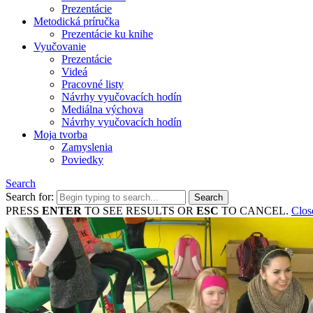
Prezentácie
Metodická príručka
Prezentácie ku knihe
Vyučovanie
Prezentácie
Videá
Pracovné listy
Návrhy vyučovacích hodín
Mediálna výchova
Návrhy vyučovacích hodín
Moja tvorba
Zamyslenia
Poviedky
Search
Search for:
PRESS
ENTER
TO SEE RESULTS OR
ESC
TO CANCEL.
Clos