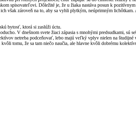
akom spisovateľovi. Dôležité je, že u žiaka nastáva posun k pozitívnym
 ich však zároveň na to, aby sa vyhli plytkým, neúprimným lichôtkam. 
ú bytosť, ktorá si zaslúži úctu.
noducho. V dnešnom svete žiaci zápasia s mnohými predsudkami, sú se
tívov netreba podceňovať, lebo majú veľký vplyv nielen na študijné výs
li kvôli tomu, že sa tam niečo naučia, ale hlavne kvôli dobrému kolektív