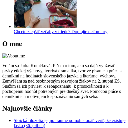
Chcete zlepšiť vzťahy v triede? Doprajte deťom hry
O mne
Volám sa Jarka Koníčková. Píšem o tom, ako sa dajú využívať
prvky etickej výchovy, tvorivá dramatika, tvorivé písanie a práca s
denníkmi na hodinách slovenského jazyka a literárnej výchovy.
Zamýšľam sa nad osobnostným rozvojom žiakov na 2. stupni ZŠ.
Snažím sa ich priviesť k sebapoznaniu, k prosociálnosti a k
pochopeniu hodnôt potrebných pre dnešný svet. Pomocou práce s
denníkmi ich motivujem k spoznávaniu samých seba.
Najnovšie články
Stoická filozofia jej po traume pomohla opäť veriť, že existuje
láska (36. príbeh)