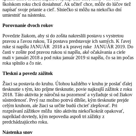
školskom roku chcú dosiahnuť. Ak učiteľ chce, môže do lúčov tiež
napísať svoje prianie a cieľ. Slniečko si môžu na niekoľko dní
umiestniť na nástenku.
Porovnanie dvoch rokov
Povedzte žiakom, aby si do zošita nakreslili postavu s vystretou
pravou a ľavou rukou. Tá postava predstavuje ich samých. K ľavej
ruke si napíšu JANUÁR 2018 a k pravej ruke JANUÁR 2019. Do
časti v zošite pod pravou rukou si napíšu, aké očakávania a ciele
mali v januári 2018 a pod ruku január 2019 si napíšu, čo sa im počas
roka splnilo a čo nie.
Tleskni a povedz zážitok
Žiaci sa postavia do kruhu. Úlohou každého v kruhu je poslať ďalej
tlesknutie s tým, kto príjme tlesknutie, povie najkrajší zážitok z roku
2018. Táto aktivita je náročná na pozornosť a vyžaduje si od žiakov
sústredenosť. Prvý raz možno potrvá dlhšie, kým tlesknutie prejde
celým kruhom, ale žiaci sa určite budú chcieť zlepšovať. Pri
rozprávaní zážitkov môžu túto aktivitu niekoľkokrát opakovať,
napríklad dovtedy, kým nepovedia aspoň tri zážitky z
predchádzajúceho roku.
Nástenka snov