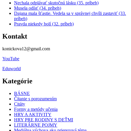
Nechala odplávať skutočnú lásku (35. príbeh)
Musela odísť (34. príbeh)
Dajana mala šťastie. Vedela sa v správnej chvíli zastaviť (33.
príbeh)
Pravda niekedy bolí (32. príbeh)
Kontakt
konickova12@gmail.com
YouTube
Eduworld
Kategórie
BÁSNE
Čítanie s porozumením
Citáty
Formy a metódy učenia
HRY A AKTIVITY
HRY PRE RODINY S DEŤMI
LITERÁRNE POJMY
Mediálna výchova ako prierezová téma