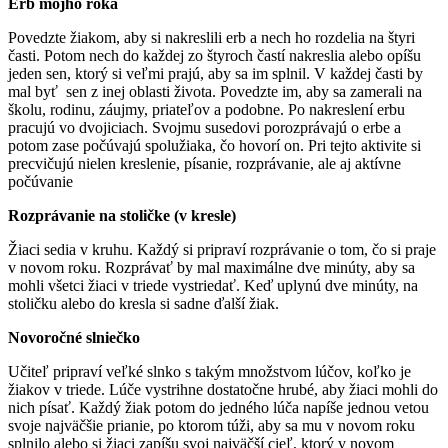
Erb môjho roka
Povedzte žiakom, aby si nakreslili erb a nech ho rozdelia na štyri
časti. Potom nech do každej zo štyroch častí nakreslia alebo opíšu
jeden sen, ktorý si veľmi prajú, aby sa im splnil. V každej časti by
mal byť sen z inej oblasti života. Povedzte im, aby sa zamerali na
školu, rodinu, záujmy, priateľov a podobne. Po nakreslení erbu
pracujú vo dvojiciach. Svojmu susedovi porozprávajú o erbe a
potom zase počúvajú spolužiaka, čo hovorí on. Pri tejto aktivite si
precvičujú nielen kreslenie, písanie, rozprávanie, ale aj aktívne
počúvanie
Rozprávanie na stoličke (v kresle)
Žiaci sedia v kruhu. Každý si pripraví rozprávanie o tom, čo si praje
v novom roku. Rozprávať by mal maximálne dve minúty, aby sa
mohli všetci žiaci v triede vystriedať. Keď uplynú dve minúty, na
stoličku alebo do kresla si sadne ďalší žiak.
Novoročné slniečko
Učiteľ pripraví veľké slnko s takým množstvom lúčov, koľko je
žiakov v triede. Lúče vystrihne dostatočne hrubé, aby žiaci mohli do
nich písať. Každý žiak potom do jedného lúča napíše jednou vetou
svoje najväčšie prianie, po ktorom túži, aby sa mu v novom roku
splnilo alebo si žiaci zapíšu svoj najväčší cieľ, ktorý v novom