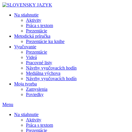
Skip
to
Na stiahnutie
content
Aktivity
Práca s textom
Prezentácie
Metodická príručka
Prezentácie ku knihe
Vyučovanie
Prezentácie
Videá
Pracovné listy
Návrhy vyučovacích hodín
Mediálna výchova
Návrhy vyučovacích hodín
Moja tvorba
Zamyslenia
Poviedky
Menu
Na stiahnutie
Aktivity
Práca s textom
Prezentácie