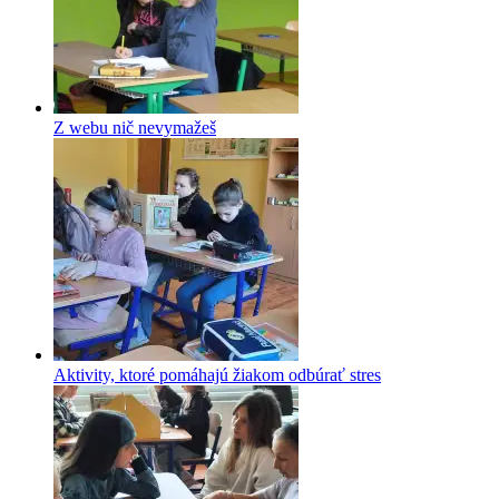
Z webu nič nevymažeš
Aktivity, ktoré pomáhajú žiakom odbúrať stres