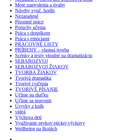
Moje zamyslenia a úvahy
Návrhy vyuč. hodín
Nezaradené
Písomné práce
Poruchy učenia
Práca s denníkom
Práca s emóciami
PRACOVNÉ LISTY
PRÍBEHY – vlastná tvorba
Scénky a texty vhodné na dramatizáciu
SEBAROZVOJ
SEBAROZVOJ ŽIAKOV
TVORBA ŽIAKOV
Tvorivá dramatika
Tvorivé cvičenia
TVORIVÉ PÍSANIE
Učíme na diaľku
Učíme sa pravopis
Úryvky z kníh
videá
Výchova detí
Využívanie prvkov etickej výchovy
Wellbeing na školách