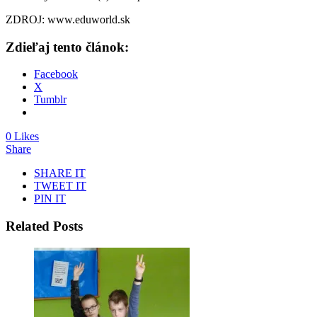
ZDROJ: www.eduworld.sk
Zdieľaj tento článok:
Facebook
X
Tumblr
0 Likes
Share
SHARE IT
TWEET IT
PIN IT
Related Posts