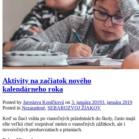
Aktivity na začiatok nového
kalendárneho roka
Posted by
Jaroslava Koníčková
on
3. januára 2019
3. januára 2019
Posted in
Nezaradené
,
SEBAROZVOJ ŽIAKOV
Keď sa žiaci vrátia po vianočných prázdninách do školy, často majú
ešte veľkú chuť rozprávať nielen o vianočných zážitkoch, ale i
novoročných predsavzatiach a prianiach.