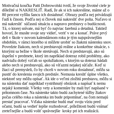
Motivačná koučka Patti Dobrowolski tvrdí, že svoje životné ciele je
dôležité si NAKRESLIŤ. Radí, že ak si ich nakreslíme, máme až o
80 percent vyššiu šancu ich dosiahnuť. Obrazy podľa nej privádzajú
ľudí k činom. Podľa nej si človek má nakresliť dve polia. Naľavo si
má nakresliť súčasnú situáciu a napravo predstavy o budúcnosti.
Tá, o ktorej snívate, má byť čo najviac farebná a detailná. Taktiež
hovorí, že musíte svoje sny vidieť, veriť v ne a konať. Práve prvý
deň v škole v novom kalendárnom roku je tým najsprávnejším
obdobím, v rámci ktorého si môžete urobiť so žiakmi nástenku snov.
Povedzte žiakom, nech si predstavujú reálne a konkrétne situácie, s
ktorými sa bežne v škole stretávajú. Nech si predstavujú, ako sú
úspešní v predmete, ktorý im napríklad doteraz robil problémy, ako
nadviažu dobrý vzťah so spolužiakom, s ktorým sa doteraz hádali
alebo nech si predstavujú, ako sú víťazmi nejakej súťaže. Keď si
žiaci už premysleli, čo by chceli v novom roku dosiahnuť, môžu sa
pustiť do kreslenia svojich predstáv. Nemusia kresliť úplne všetko,
niektoré sny môžu opísať. Ak ide o veľmi zložitú predstavu, môžu si
na nástenku dať napríklad vystrihnutý obrázok a napísať k nemu
nejaký komentár. Všetky vety a komentáre by mali byť napísané v
prítomnom čase. Na nástenke takto budú zachytené túžby žiakov
počas celého roka a nástenka im bude pripomínať, na čom nemajú
prestať pracovať. Vďaka nástenke budú mať svoju víziu pred
očami, budú sa vedieť lepšie rozhodovať, príležitosti budú vnímať
zreteľnejšie a budú voliť správnejšie kroky pri ich realizácii.