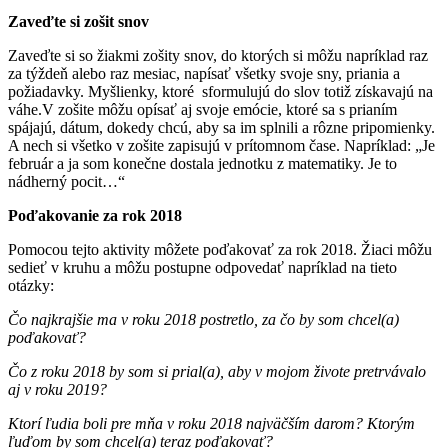
Zaveďte si zošit snov
Zaveďte si so žiakmi zošity snov, do ktorých si môžu napríklad raz
za týždeň alebo raz mesiac, napísať všetky svoje sny, priania a
požiadavky. Myšlienky, ktoré sformulujú do slov totiž získavajú na
váhe.V zošite môžu opísať aj svoje emócie, ktoré sa s prianím
spájajú, dátum, dokedy chcú, aby sa im splnili a rôzne pripomienky.
A nech si všetko v zošite zapisujú v prítomnom čase. Napríklad: „Je
február a ja som konečne dostala jednotku z matematiky. Je to
nádherný pocit…“
Poďakovanie za rok 2018
Pomocou tejto aktivity môžete poďakovať za rok 2018. Žiaci môžu
sedieť v kruhu a môžu postupne odpovedať napríklad na tieto
otázky:
Čo najkrajšie ma v roku 2018 postretlo, za čo by som chcel(a)
poďakovať?
Čo z roku 2018 by som si prial(a), aby v mojom živote pretrvávalo
aj v roku 2019?
Ktorí ľudia boli pre mňa v roku 2018 najväčším darom? Ktorým
ľuďom by som chcel(a) teraz poďakovať?