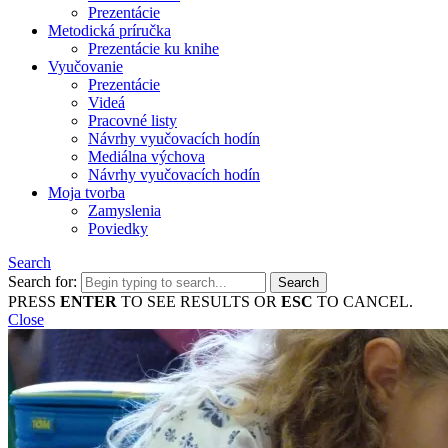
Prezentácie
Metodická príručka
Prezentácie ku knihe
Vyučovanie
Prezentácie
Videá
Pracovné listy
Návrhy vyučovacích hodín
Mediálna výchova
Návrhy vyučovacích hodín
Moja tvorba
Zamyslenia
Poviedky
Search
Search for:
PRESS
ENTER
TO SEE RESULTS OR
ESC
TO CANCEL.
Close