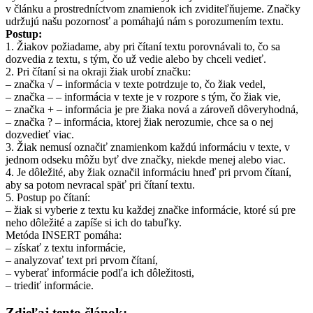
v článku a prostredníctvom znamienok ich zviditeľňujeme. Značky
udržujú našu pozornosť a pomáhajú nám s porozumením textu.
Postup:
1. Žiakov požiadame, aby pri čítaní textu porovnávali to, čo sa
dozvedia z textu, s tým, čo už vedie alebo by chceli vedieť.
2. Pri čítaní si na okraji žiak urobí značku:
– značka √ – informácia v texte potrdzuje to, čo žiak vedel,
– značka – – informácia v texte je v rozpore s tým, čo žiak vie,
– značka + – informácia je pre žiaka nová a zároveň dôveryhodná,
– značka ? – informácia, ktorej žiak nerozumie, chce sa o nej
dozvedieť viac.
3. Žiak nemusí označiť znamienkom každú informáciu v texte, v
jednom odseku môžu byť dve značky, niekde menej alebo viac.
4. Je dôležité, aby žiak označil informáciu hneď pri prvom čítaní,
aby sa potom nevracal späť pri čítaní textu.
5. Postup po čítaní:
– žiak si vyberie z textu ku každej značke informácie, ktoré sú pre
neho dôležité a zapíše si ich do tabuľky.
Metóda INSERT pomáha:
– získať z textu informácie,
– analyzovať text pri prvom čítaní,
– vyberať informácie podľa ich dôležitosti,
– triediť informácie.
Zdieľaj tento článok: