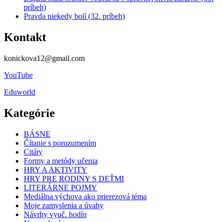
príbeh)
Pravda niekedy bolí (32. príbeh)
Kontakt
konickova12@gmail.com
YouTube
Eduworld
Kategórie
BÁSNE
Čítanie s porozumením
Citáty
Formy a metódy učenia
HRY A AKTIVITY
HRY PRE RODINY S DEŤMI
LITERÁRNE POJMY
Mediálna výchova ako prierezová téma
Moje zamyslenia a úvahy
Návrhy vyuč. hodín