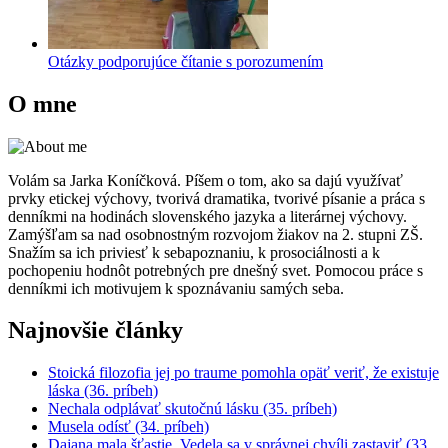
Otázky podporujúce čítanie s porozumením
O mne
Volám sa Jarka Koníčková. Píšem o tom, ako sa dajú využívať
prvky etickej výchovy, tvorivá dramatika, tvorivé písanie a práca s
denníkmi na hodinách slovenského jazyka a literárnej výchovy.
Zamýšľam sa nad osobnostným rozvojom žiakov na 2. stupni ZŠ.
Snažím sa ich priviesť k sebapoznaniu, k prosociálnosti a k
pochopeniu hodnôt potrebných pre dnešný svet. Pomocou práce s
denníkmi ich motivujem k spoznávaniu samých seba.
Najnovšie články
Stoická filozofia jej po traume pomohla opäť veriť, že existuje
láska (36. príbeh)
Nechala odplávať skutočnú lásku (35. príbeh)
Musela odísť (34. príbeh)
Dajana mala šťastie. Vedela sa v správnej chvíli zastaviť (33.