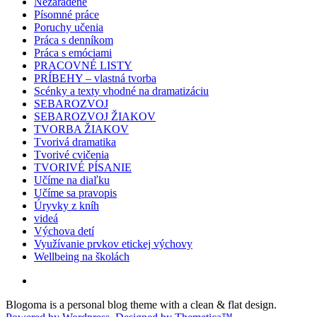
Nezaradené
Písomné práce
Poruchy učenia
Práca s denníkom
Práca s emóciami
PRACOVNÉ LISTY
PRÍBEHY – vlastná tvorba
Scénky a texty vhodné na dramatizáciu
SEBAROZVOJ
SEBAROZVOJ ŽIAKOV
TVORBA ŽIAKOV
Tvorivá dramatika
Tvorivé cvičenia
TVORIVÉ PÍSANIE
Učíme na diaľku
Učíme sa pravopis
Úryvky z kníh
videá
Výchova detí
Využívanie prvkov etickej výchovy
Wellbeing na školách
Blogoma is a personal blog theme with a clean & flat design.