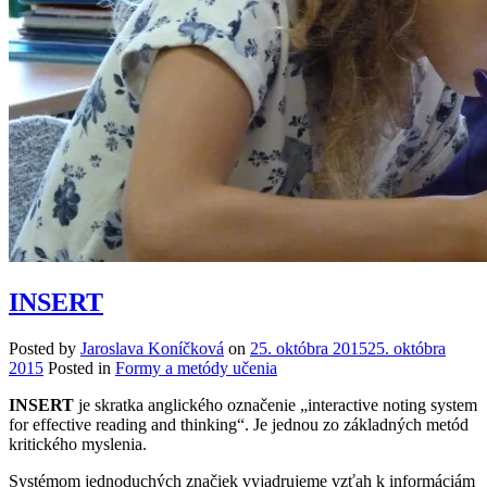
INSERT
Posted by
Jaroslava Koníčková
on
25. októbra 2015
25. októbra
2015
Posted in
Formy a metódy učenia
INSERT
je skratka anglického označenie „interactive noting system
for effective reading and thinking“. Je jednou zo základných metód
kritického myslenia.
Systémom jednoduchých značiek vyjadrujeme vzťah k informáciám