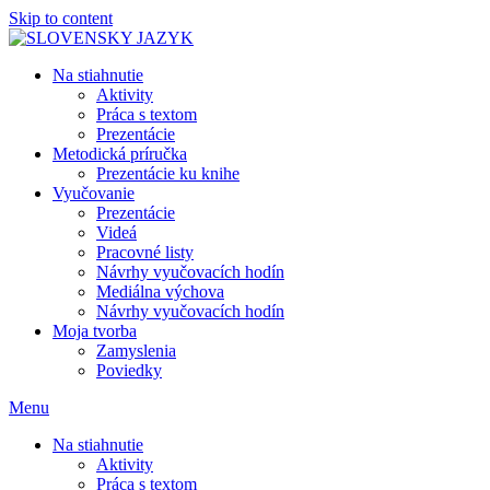
Skip to content
Na stiahnutie
Aktivity
Práca s textom
Prezentácie
Metodická príručka
Prezentácie ku knihe
Vyučovanie
Prezentácie
Videá
Pracovné listy
Návrhy vyučovacích hodín
Mediálna výchova
Návrhy vyučovacích hodín
Moja tvorba
Zamyslenia
Poviedky
Menu
Na stiahnutie
Aktivity
Práca s textom