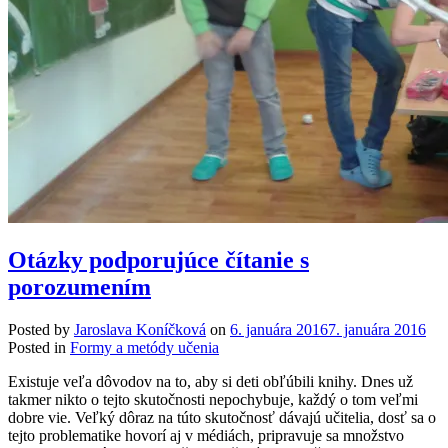
Otázky podporujúce čítanie s
porozumením
Posted by
Jaroslava Koníčková
on
6. januára 2016
7. januára 2016
Posted in
Formy a metódy učenia
Existuje veľa dôvodov na to, aby si deti obľúbili knihy. Dnes už
takmer nikto o tejto skutočnosti nepochybuje, každý o tom veľmi
dobre vie.
Veľký dôraz na túto skutočnosť dávajú učitelia, dosť sa o
tejto problematike hovorí aj v médiách, pripravuje sa množstvo