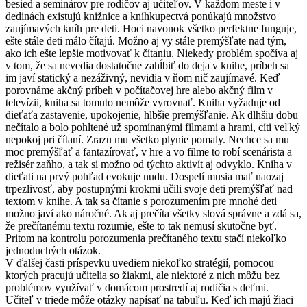
besied a seminárov pre rodičov aj učiteľov. V každom meste i v
dedinách existujú knižnice a kníhkupectvá ponúkajú množstvo
zaujímavých kníh pre deti. Hoci navonok všetko perfektne funguje,
ešte stále deti málo čítajú. Možno aj vy stále premýšľate nad tým,
ako ich ešte lepšie motivovať k čítaniu. Niekedy problém spočíva aj
v tom, že sa nevedia dostatočne zahĺbiť do deja v knihe, príbeh sa
im javí statický a nezáživný, nevidia v ňom nič zaujímavé. Keď
porovnáme akčný príbeh v počítačovej hre alebo akčný film v
televízii, kniha sa tomuto nemôže vyrovnať. Kniha vyžaduje od
dieťaťa zastavenie, upokojenie, hlbšie premýšľanie. Ak dlhšiu dobu
nečítalo a bolo pohltené už spomínanými filmami a hrami, cíti veľký
nepokoj pri čítaní. Zrazu mu všetko plynie pomaly. Nechce sa mu
moc premýšľať a fantazírovať, v hre a vo filme to robí scenárista a
režisér zaňho, a tak si možno od týchto aktivít aj odvyklo. Kniha v
dieťati na prvý pohľad evokuje nudu. Dospelí musia mať naozaj
trpezlivosť, aby postupnými krokmi učili svoje deti premýšľať nad
textom v knihe. A tak sa čítanie s porozumením pre mnohé deti
možno javí ako náročné. Ak aj prečíta všetky slová správne a zdá sa,
že prečítanému textu rozumie, ešte to tak nemusí skutočne byť.
Pritom na kontrolu porozumenia prečítaného textu stačí niekoľko
jednoduchých otázok.
V ďalšej časti príspevku uvediem niekoľko stratégií, pomocou
ktorých pracujú učitelia so žiakmi, ale niektoré z nich môžu bez
problémov využívať v domácom prostredí aj rodičia s deťmi.
Učiteľ v triede môže otázky napísať na tabuľu. Keď ich majú žiaci