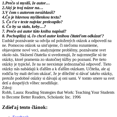
1.Prečo si myslíš, že autor…
2.Aký je tvoj názor na…
3.V čom s autorom nesúhlasíš?
4.Čo je hlavnou myšlienkou textu?
5. Čo ťa v texte najviac prekvapilo?
6. Čo by sa stalo, keby…?
7. Prečo asi autor túto knihu napísal?
8. Pochopil(a) si, čo chcel autor knihou čitateľom odkázať?
Ľudské poznávanie sa odvíja od položených otázok a odpovedí na
ne. Pomocou otázok sa uisťujeme, či niečomu rozumieme,
objavujeme nové veci, analyzujeme problémy, poznávame svet
okolo nás. Skúsení čitatelia si uvedomujú, že najcennejšie sú tie
otázky, ktoré pramenia zo skutočnej túžby po poznaní. Pre tieto
otázky je typické, že na ne neexistuje jednoznačná odpoveď. Tieto
otázky nás nabádajú k ďalším a k ďalším otázkam. Učitelia, ale aj
rodičia by mali deťom ukázať, že je dôležité si dávať takéto otázky,
pretože podobné otázky si dávajú aj oni sami. V tomto smere sa svet
detí a dospelých vôbec neodlišuje.
Zdroj:
Robb, Laura: Reading Strategies that Work: Teaching Your Students
to Become Better Readers, Scholastic Inc. 1996
Zdieľaj tento článok: