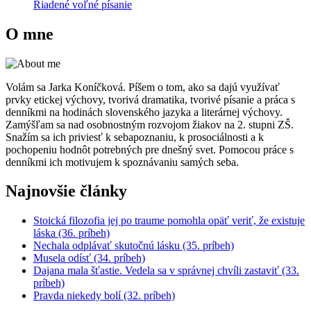
Riadené voľné písanie
O mne
Volám sa Jarka Koníčková. Píšem o tom, ako sa dajú využívať
prvky etickej výchovy, tvorivá dramatika, tvorivé písanie a práca s
denníkmi na hodinách slovenského jazyka a literárnej výchovy.
Zamýšľam sa nad osobnostným rozvojom žiakov na 2. stupni ZŠ.
Snažím sa ich priviesť k sebapoznaniu, k prosociálnosti a k
pochopeniu hodnôt potrebných pre dnešný svet. Pomocou práce s
denníkmi ich motivujem k spoznávaniu samých seba.
Najnovšie články
Stoická filozofia jej po traume pomohla opäť veriť, že existuje
láska (36. príbeh)
Nechala odplávať skutočnú lásku (35. príbeh)
Musela odísť (34. príbeh)
Dajana mala šťastie. Vedela sa v správnej chvíli zastaviť (33.
príbeh)
Pravda niekedy bolí (32. príbeh)