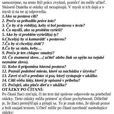
samozrejme, na tento štýl práce zvyknú, pomôcť im môže učiteľ.
Skúsení čitatelia si otázky už nezapisujú. V mysli si ich dajú a v
mysli si na ne aj odpovedia.
1.Ako sa postava cíti?
2. Prečo sa prihodilo práve toto?
3. Čo by si ty robil(a), keby si bol postavou v texte?
4. Čo myslíš, ako sa problém vyrieši?
5. Ako by si problém vyriešil(a) ty?
6.Chcel(a) by si kamarátiť s postavou?
7.Čo by si chcel(a) zistiť?
8.Čo by sa stalo, keby…
9. Prečo je ten chlapec smutný?
10. Čo znamená slovo…( učiteľ alebo žiak sa opýta na nejaké
neznáme slovo).
11. Koho ti pripomína hlavná postava?
12. Poznáš podobné miesto, ktoré sa nachádza v úryvku?
13. Zavri si oči a predstav si psa, ktorý vystupuje v ukážke.
14. Cítiš vôňu lúky, ktorá je opísaná v príbehu?
15. Počuješ, ako plače dieťa v ukážke?
OTÁZKY PO ČÍTANÍ:
Po čítaní žiaci zisťujú, či im text dal správne odpovede na priebežné
otázky. Tieto otázky môžu priniesť aj rôzne pochybnosti. Dôležité
je, že žiaci premýšľajú a pýtajú sa. To je znak toho, že dávali pozor
a boli zaujatí textom. Učiteľ môže po čítaní navrhnúť nasledujúce
otázky: