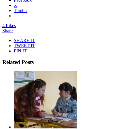
Facebook
X
Tumblr
4 Likes
Share
SHARE IT
TWEET IT
PIN IT
Related Posts