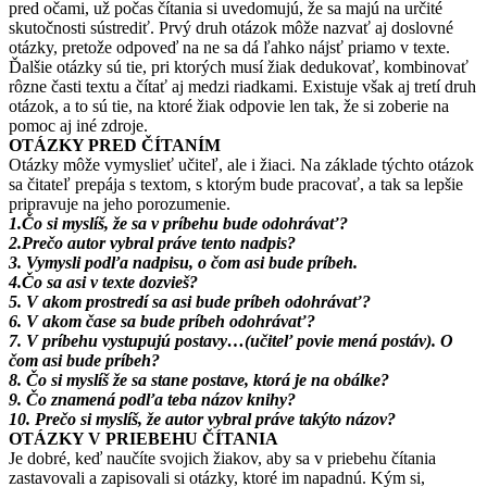
pred očami, už počas čítania si uvedomujú, že sa majú na určité
skutočnosti sústrediť. Prvý druh otázok môže nazvať aj doslovné
otázky, pretože odpoveď na ne sa dá ľahko nájsť priamo v texte.
Ďalšie otázky sú tie, pri ktorých musí žiak dedukovať, kombinovať
rôzne časti textu a čítať aj medzi riadkami. Existuje však aj tretí druh
otázok, a to sú tie, na ktoré žiak odpovie len tak, že si zoberie na
pomoc aj iné zdroje.
OTÁZKY PRED ČÍTANÍM
Otázky môže vymyslieť učiteľ, ale i žiaci. Na základe týchto otázok
sa čitateľ prepája s textom, s ktorým bude pracovať, a tak sa lepšie
pripravuje na jeho porozumenie.
1.Čo si myslíš, že sa v príbehu bude odohrávať?
2.Prečo autor vybral práve tento nadpis?
3. Vymysli podľa nadpisu, o čom asi bude príbeh.
4.Čo sa asi v texte dozvieš?
5. V akom prostredí sa asi bude príbeh odohrávať?
6. V akom čase sa bude príbeh odohrávať?
7. V príbehu vystupujú postavy…(učiteľ povie mená postáv). O
čom asi bude príbeh?
8. Čo si myslíš že sa stane postave, ktorá je na obálke?
9. Čo znamená podľa teba názov knihy?
10. Prečo si myslíš, že autor vybral práve takýto názov?
OTÁZKY V PRIEBEHU ČÍTANIA
Je dobré, keď naučíte svojich žiakov, aby sa v priebehu čítania
zastavovali a zapisovali si otázky, ktoré im napadnú. Kým si,