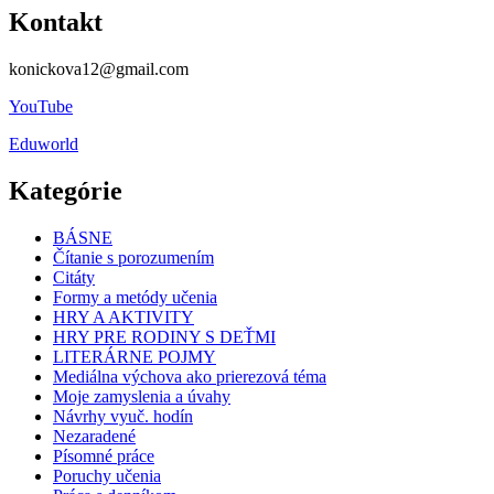
Kontakt
konickova12@gmail.com
YouTube
Eduworld
Kategórie
BÁSNE
Čítanie s porozumením
Citáty
Formy a metódy učenia
HRY A AKTIVITY
HRY PRE RODINY S DEŤMI
LITERÁRNE POJMY
Mediálna výchova ako prierezová téma
Moje zamyslenia a úvahy
Návrhy vyuč. hodín
Nezaradené
Písomné práce
Poruchy učenia