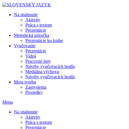
Skip
to
Na stiahnutie
content
Aktivity
Práca s textom
Prezentácie
Metodická príručka
Prezentácie ku knihe
Vyučovanie
Prezentácie
Videá
Pracovné listy
Návrhy vyučovacích hodín
Mediálna výchova
Návrhy vyučovacích hodín
Moja tvorba
Zamyslenia
Poviedky
Menu
Na stiahnutie
Aktivity
Práca s textom
Prezentácie