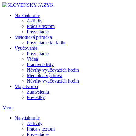
Skip
to
Na stiahnutie
content
Aktivity
Práca s textom
Prezentácie
Metodická príručka
Prezentácie ku knihe
Vyučovanie
Prezentácie
Videá
Pracovné listy
Návrhy vyučovacích hodín
Mediálna výchova
Návrhy vyučovacích hodín
Moja tvorba
Zamyslenia
Poviedky
Menu
Na stiahnutie
Aktivity
Práca s textom
Prezentácie