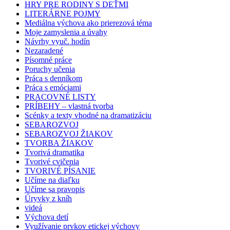
HRY PRE RODINY S DEŤMI
LITERÁRNE POJMY
Mediálna výchova ako prierezová téma
Moje zamyslenia a úvahy
Návrhy vyuč. hodín
Nezaradené
Písomné práce
Poruchy učenia
Práca s denníkom
Práca s emóciami
PRACOVNÉ LISTY
PRÍBEHY – vlastná tvorba
Scénky a texty vhodné na dramatizáciu
SEBAROZVOJ
SEBAROZVOJ ŽIAKOV
TVORBA ŽIAKOV
Tvorivá dramatika
Tvorivé cvičenia
TVORIVÉ PÍSANIE
Učíme na diaľku
Učíme sa pravopis
Úryvky z kníh
videá
Výchova detí
Využívanie prvkov etickej výchovy