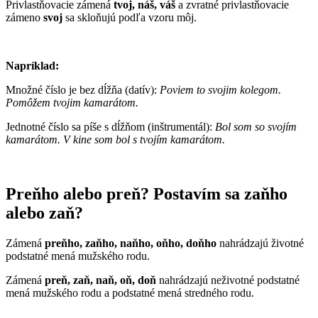
Privlastňovacie zámená
tvoj, náš, váš
a zvratné privlastňovacie
zámeno
svoj
sa skloňujú podľa vzoru môj.
Napríklad:
Množné číslo je bez dĺžňa (datív):
Poviem to svojim kolegom.
Pomôžem tvojim kamarátom.
Jednotné číslo sa píše s dĺžňom (inštrumentál):
Bol som so svojím
kamarátom. V kine som bol s tvojím kamarátom.
Preňho alebo preň? Postavím sa zaňho
alebo zaň?
Zámená
preňho, zaňho, naňho, oňho, doňho
nahrádzajú životné
podstatné mená mužského rodu.
Zámená
preň, zaň, naň, oň, doň
nahrádzajú neživotné podstatné
mená mužského rodu a podstatné mená stredného rodu.