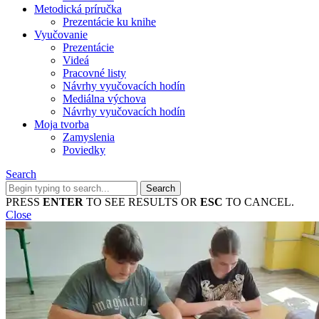
Metodická príručka
Prezentácie ku knihe
Vyučovanie
Prezentácie
Videá
Pracovné listy
Návrhy vyučovacích hodín
Mediálna výchova
Návrhy vyučovacích hodín
Moja tvorba
Zamyslenia
Poviedky
Search
Search
for:
PRESS
ENTER
TO SEE RESULTS OR
ESC
TO CANCEL.
Close