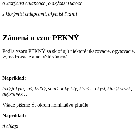
o ktorýchsi chlapcoch, o akýchsi ľuďoch
s ktorýmisi chlapcami, akýmisi ľuďmi
Zámená a vzor PEKNÝ
Podľa vzoru PEKNÝ sa skloňujú niektoré ukazovacie, opytovacie,
vymedzovacie a neurčité zámená.
Napríklad:
taký,takýto, iný, koľký, samý, taký istý, ktorýsi, akýsi, ktorýkoľvek,
akýkoľvek…
Všade píšeme Ý, okrem nominatívu plurálu.
Napríklad:
tí chlapi