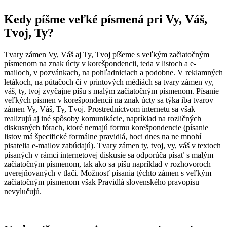
Kedy píšme veľké písmená pri Vy, Váš,
Tvoj, Ty?
Tvary zámen Vy, Váš aj Ty, Tvoj píšeme s veľkým začiatočným
písmenom na znak úcty v korešpondencii, teda v listoch a e-
mailoch, v pozvánkach, na pohľadniciach a podobne. V reklamných
letákoch, na pútačoch či v printových médiách sa tvary zámen vy,
váš, ty, tvoj zvyčajne píšu s malým začiatočným písmenom. Písanie
veľkých písmen v korešpondencii na znak úcty sa týka iba tvarov
zámen Vy, Váš, Ty, Tvoj. Prostredníctvom internetu sa však
realizujú aj iné spôsoby komunikácie, napríklad na rozličných
diskusných fórach, ktoré nemajú formu korešpondencie (písanie
listov má špecifické formálne pravidlá, hoci dnes na ne mnohí
pisatelia e-mailov zabúdajú). Tvary zámen ty, tvoj, vy, váš v textoch
písaných v rámci internetovej diskusie sa odporúča písať s malým
začiatočným písmenom, tak ako sa píšu napríklad v rozhovoroch
uverejňovaných v tlači. Možnosť písania týchto zámen s veľkým
začiatočným písmenom však Pravidlá slovenského pravopisu
nevylučujú.