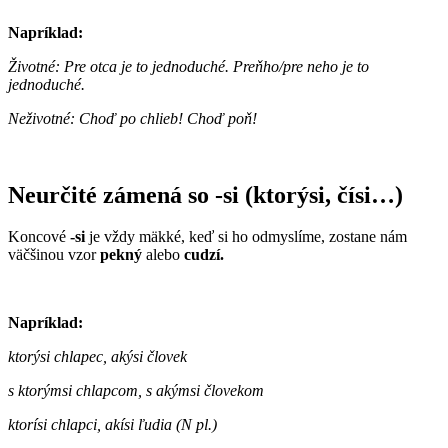
Napríklad:
Životné: Pre otca je to jednoduché. Preňho/pre neho je to
jednoduché.
Neživotné: Choď po chlieb! Choď poň!
Neurčité zámená so -si (ktorýsi, čísi…)
Koncové
-si
je vždy mäkké, keď si ho odmyslíme, zostane nám
väčšinou vzor
pekný
alebo
cudzí.
Napríklad:
ktorýsi chlapec, akýsi človek
s ktorýmsi chlapcom, s akýmsi človekom
ktorísi chlapci, akísi ľudia (N pl.)