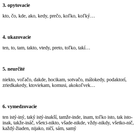
3. opytovacie
kto, čo, kde, ako, kedy, prečo, koľko, koľký…
4. ukazovacie
ten, to, tam, takto, vtedy, preto, toľko, takí…
5. neurčité
niekto, voľačo, dakde, hocikam, sotvačo, málokedy, podaktorí,
zriedkakedy, ktoviekam, komusi, akokoľvek…
6. vymedzovacie
ten istý-iný, taký istý-inakší, tamže-inde, inam, toľko isto, tak isto-
inak, takže-ináč, všetci-nikto, všade-nikde, vždy-nikdy, všetko-nič,
každý-žiaden, nijako, ničí, sám, samý