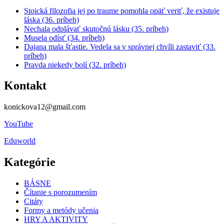
Stoická filozofia jej po traume pomohla opäť veriť, že existuje
láska (36. príbeh)
Nechala odplávať skutočnú lásku (35. príbeh)
Musela odísť (34. príbeh)
Dajana mala šťastie. Vedela sa v správnej chvíli zastaviť (33.
príbeh)
Pravda niekedy bolí (32. príbeh)
Kontakt
konickova12@gmail.com
YouTube
Eduworld
Kategórie
BÁSNE
Čítanie s porozumením
Citáty
Formy a metódy učenia
HRY A AKTIVITY