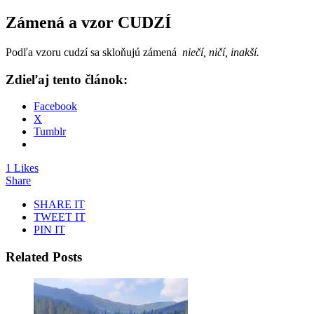
Zámená a vzor CUDZÍ
Podľa vzoru cudzí sa skloňujú zámená
niečí, ničí, inakší.
Zdieľaj tento článok:
Facebook
X
Tumblr
1 Likes
Share
SHARE IT
TWEET IT
PIN IT
Related Posts