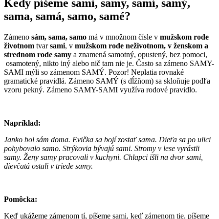
Kedy píšeme sami, samy, samí, samý,
sama, samá, samo, samé?
Zámeno
sám, sama, samo
má v množnom čísle v
mužskom rode
životnom
tvar
sami
, v
mužskom rode neživotnom, v ženskom a
strednom rode samy
a znamená samotný, opustený, bez pomoci,
osamotený, nikto iný alebo nič tam nie je. Často sa zámeno SAMY-
SAMI mýli so zámenom SAMÝ. Pozor! Neplatia rovnaké
gramatické pravidlá. Zámeno SAMÝ (s dĺžňom) sa skloňuje podľa
vzoru pekný. Zámeno SAMY-SAMI využíva rodové pravidlo.
Napríklad:
Janko bol sám doma. Evička sa bojí zostať sama. Dieťa sa po ulici
pohybovalo samo. Strýkovia bývajú sami. Stromy v lese vyrástli
samy. Ženy samy pracovali v kuchyni. Chlapci išli na dvor sami,
dievčatá ostali v triede samy.
Pomôcka:
Keď ukážeme zámenom tí, píšeme sami, keď zámenom tie, píšeme