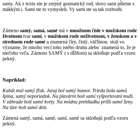
samy. Ak z textu nie je zrejmý gramatický rod, slovo sami píšeme s
mäkkým i. Sami ste to vymysleli. Vy sami ste sa tak rozhodli.
Zámeno
samý, samá, samé
má v
množnom čísle v mužskom rode
životnom
tvar
samí
, v
mužskom rode neživotnom, v ženskom a v
strednom rode
samé
a znamená číry, čistý, väčšinou stojí vo
význame, že mnoho vecí toho istého druhu alebo znamená to, že je
niečoho veľa. Zámeno SAMÝ ( s dĺžňom) sa skloňuje podľa vzoru
pekný.
Napríklad:
Kabát mal samý fľak. Juraj bol samý humor. Trieda bola samá
špina, samý neporiadok. Na plavárni boli samí vyšportovaní muži.
V záhrade boli samé kvety. Na módnu prehliadku prišli samé ženy.
Na túre boli samé deti.
Zámená samý, samá, samé, samí, samé sa skloňujú podľa vzoru
pekný.