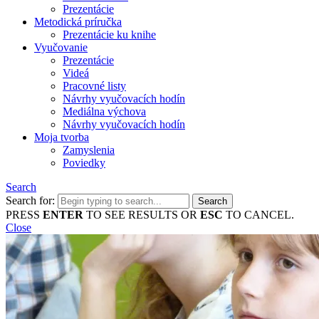
Prezentácie
Metodická príručka
Prezentácie ku knihe
Vyučovanie
Prezentácie
Videá
Pracovné listy
Návrhy vyučovacích hodín
Mediálna výchova
Návrhy vyučovacích hodín
Moja tvorba
Zamyslenia
Poviedky
Search
Search for:
PRESS
ENTER
TO SEE RESULTS OR
ESC
TO CANCEL.
Close