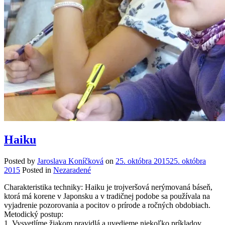
Haiku
Posted by
Jaroslava Koníčková
on
25. októbra 2015
25. októbra
2015
Posted in
Nezaradené
Charakteristika techniky: Haiku je trojveršová nerýmovaná báseň,
ktorá má korene v Japonsku a v tradičnej podobe sa používala na
vyjadrenie pozorovania a pocitov o prírode a ročných obdobiach.
Metodický postup:
1. Vysvetlíme žiakom pravidlá a uvedieme niekoľko príkladov.