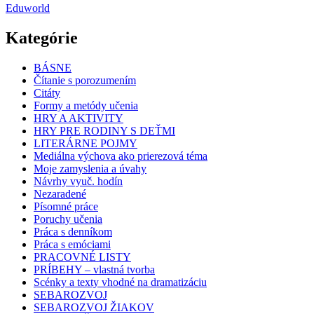
Eduworld
Kategórie
BÁSNE
Čítanie s porozumením
Citáty
Formy a metódy učenia
HRY A AKTIVITY
HRY PRE RODINY S DEŤMI
LITERÁRNE POJMY
Mediálna výchova ako prierezová téma
Moje zamyslenia a úvahy
Návrhy vyuč. hodín
Nezaradené
Písomné práce
Poruchy učenia
Práca s denníkom
Práca s emóciami
PRACOVNÉ LISTY
PRÍBEHY – vlastná tvorba
Scénky a texty vhodné na dramatizáciu
SEBAROZVOJ
SEBAROZVOJ ŽIAKOV