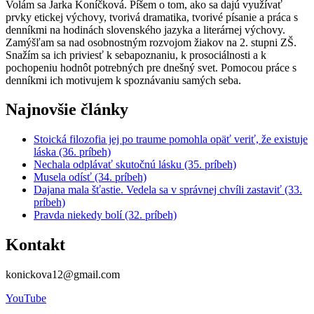
Volám sa Jarka Koníčková. Píšem o tom, ako sa dajú využívať
prvky etickej výchovy, tvorivá dramatika, tvorivé písanie a práca s
denníkmi na hodinách slovenského jazyka a literárnej výchovy.
Zamýšľam sa nad osobnostným rozvojom žiakov na 2. stupni ZŠ.
Snažím sa ich priviesť k sebapoznaniu, k prosociálnosti a k
pochopeniu hodnôt potrebných pre dnešný svet. Pomocou práce s
denníkmi ich motivujem k spoznávaniu samých seba.
Najnovšie články
Stoická filozofia jej po traume pomohla opäť veriť, že existuje
láska (36. príbeh)
Nechala odplávať skutočnú lásku (35. príbeh)
Musela odísť (34. príbeh)
Dajana mala šťastie. Vedela sa v správnej chvíli zastaviť (33.
príbeh)
Pravda niekedy bolí (32. príbeh)
Kontakt
konickova12@gmail.com
YouTube