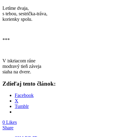
Letíme dvaja,
s tebou, sestrička-tráva,
korienky spolu.
***
V iskriacom ráne
modravý tieň záveja
siaha na dvere.
Zdieľaj tento článok:
Facebook
X
Tumblr
0 Likes
Share