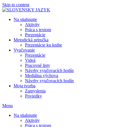
Skip to content
Na stiahnutie
Aktivity
Práca s textom
Prezentácie
Metodická príručka
Prezentácie ku knihe
Vyučovanie
Prezentácie
Videá
Pracovné listy
Návrhy vyučovacích hodín
Mediálna výchova
Návrhy vyučovacích hodín
Moja tvorba
Zamyslenia
Poviedky
Menu
Na stiahnutie
Aktivity
Práca s textom