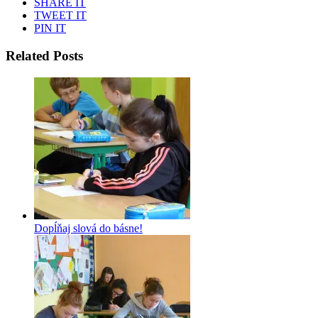
SHARE IT
TWEET IT
PIN IT
Related Posts
Dopĺňaj slová do básne!