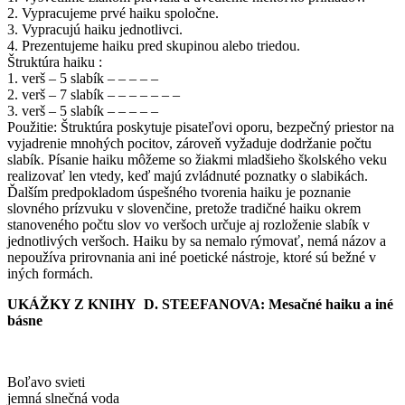
2. Vypracujeme prvé haiku spoločne.
3. Vypracujú haiku jednotlivci.
4. Prezentujeme haiku pred skupinou alebo triedou.
Štruktúra haiku :
1. verš – 5 slabík – – – – –
2. verš – 7 slabík – – – – – – –
3. verš – 5 slabík – – – – –
Použitie: Štruktúra poskytuje pisateľovi oporu, bezpečný priestor na
vyjadrenie mnohých pocitov, zároveň vyžaduje dodržanie počtu
slabík. Písanie haiku môžeme so žiakmi mladšieho školského veku
realizovať len vtedy, keď majú zvládnuté poznatky o slabikách.
Ďalším predpokladom úspešného tvorenia haiku je poznanie
slovného prízvuku v slovenčine, pretože tradičné haiku okrem
stanoveného počtu slov vo veršoch určuje aj rozloženie slabík v
jednotlivých veršoch. Haiku by sa nemalo rýmovať, nemá názov a
nepoužíva prirovnania ani iné poetické nástroje, ktoré sú bežné v
iných formách.
UKÁŽKY Z KNIHY D. STEEFANOVA: Mesačné haiku a iné
básne
Boľavo svieti
jemná slnečná voda