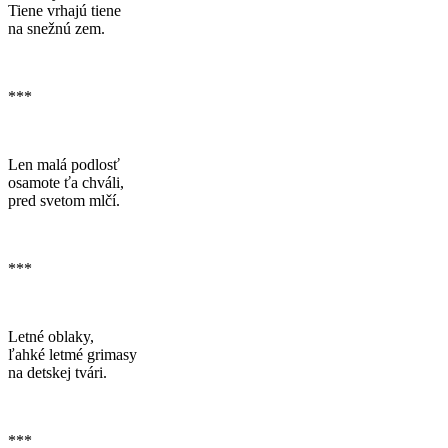
Tiene vrhajú tiene
na snežnú zem.
***
Len malá podlosť
osamote ťa chváli,
pred svetom mlčí.
***
Letné oblaky,
ľahké letmé grimasy
na detskej tvári.
***