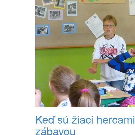
Keď sú žiaci hercam
zábavou