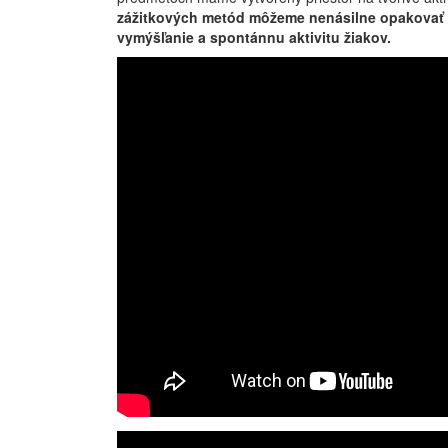
zážitkových metód môžeme nenásilne opakovať uči
vymýšľanie a spontánnu aktivitu žiakov.