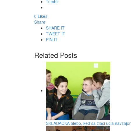
Tumblr
0 Likes
Share
SHARE IT
TWEET IT
PIN IT
Related Posts
SKLADAČKA alebo, keď sa žiaci učia navzájo