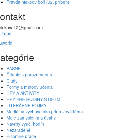
Pravda niekedy bolí (32. príbeh)
ontakt
nickova12@gmail.com
uTube
uworld
ategórie
BÁSNE
Čítanie s porozumením
Citáty
Formy a metódy učenia
HRY A AKTIVITY
HRY PRE RODINY S DEŤMI
LITERÁRNE POJMY
Mediálna výchova ako prierezová téma
Moje zamyslenia a úvahy
Návrhy vyuč. hodín
Nezaradené
Písomné práce