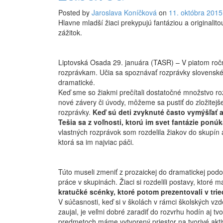
Posted by
Jaroslava Koníčková
on
11. októbra 2015
Hlavne mladší žiaci prekypujú fantáziou a originali
zážitok.
Liptovská Osada 29. januára (TASR) – V piatom ročn
rozprávkam. Učia sa spoznávať rozprávky slovenské 
dramatické.
Keď sme so žiakmi prečítali dostatočné množstvo rozp
nové závery či úvody, môžeme sa pustiť do zložitejše
rozprávky.
Keď sú deti zvyknuté často vymýšľať a 
Tešia sa z voľnosti, ktorú im svet fantázie ponúk
vlastných rozprávok som rozdelila žiakov do skupín 
ktorá sa im najviac páči.
Túto museli zmeniť z prozaickej do dramatickej podob
práce v skupinách. Žiaci si rozdelili postavy, ktoré ma
kratučké scénky, ktoré potom prezentovali v trie
V súčasnosti, keď si v školách v rámci školských v
zaujal, je veľmi dobré zaradiť do rozvrhu hodín aj tv
predmetoch máme vytvorený priestor na tvorivé aktiv