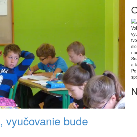
O
Vo
vyu
tv
sl
na
Sna
a 
Po
sp
N
i, vyučovanie bude