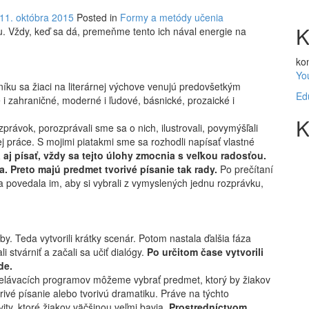
11. októbra 2015
Posted in
Formy a metódy učenia
K
tou. Vždy, keď sa dá, premeňme tento ich nával energie na
ko
Yo
íku sa žiaci na literárnej výchove venujú predovšetkým
Ed
i zahraničné, moderné i ľudové, básnické, prozaické i
K
rávok, porozprávali sme sa o nich, ilustrovali, povymýšľali
j práce. S mojimi piatakmi sme sa rozhodli napísať vlastné
aj písať, vždy sa tejto úlohy zmocnia s veľkou radosťou.
a. Preto majú predmet tvorivé písanie tak rady.
Po prečítaní
a povedala im, aby si vybrali z vymyslených jednu rozprávku,
y. Teda vytvorili krátky scenár. Potom nastala ďalšia fáza
li stvárniť a začali sa učiť dialógy.
Po určitom čase vytvorili
de.
zdelávacích programov môžeme vybrať predmet, ktorý by žiakov
orivé písanie alebo tvorivú dramatiku. Práve na týchto
ity, ktoré žiakov väčšinou veľmi bavia.
Prostredníctvom