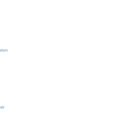
extom
sti