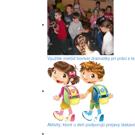
Využitie metód tvorivej dramatiky pri práci s t
Aktivity, ktoré u detí podporujú prejavy láskavo