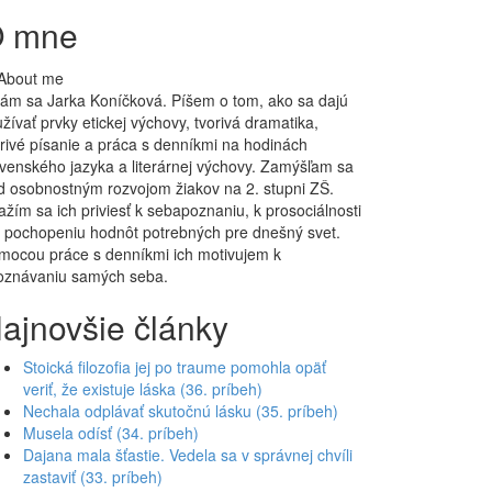
 mne
lám sa Jarka Koníčková. Píšem o tom, ako sa dajú
žívať prvky etickej výchovy, tvorivá dramatika,
orivé písanie a práca s denníkmi na hodinách
ovenského jazyka a literárnej výchovy. Zamýšľam sa
d osobnostným rozvojom žiakov na 2. stupni ZŠ.
žím sa ich priviesť k sebapoznaniu, k prosociálnosti
k pochopeniu hodnôt potrebných pre dnešný svet.
mocou práce s denníkmi ich motivujem k
oznávaniu samých seba.
ajnovšie články
Stoická filozofia jej po traume pomohla opäť
veriť, že existuje láska (36. príbeh)
Nechala odplávať skutočnú lásku (35. príbeh)
Musela odísť (34. príbeh)
Dajana mala šťastie. Vedela sa v správnej chvíli
zastaviť (33. príbeh)