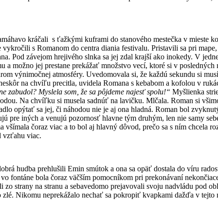
amáhavo kráčali s ťažkými kuframi do stanového mestečka v mieste kon
vykročili s Romanom do centra diania festivalu. Pristavili sa pri mape,
. Pod závejom hrejivého slnka sa jej zdal krajší ako inokedy. V jednej 
mu a možno jej prestane prekážať množstvo vecí, ktoré si v posledných
arom výnimočnej atmosféry. Uvedomovala si, že každú sekundu si musí
neskôr na chvíľu precitla, uvidela Romana s kebabom a kofolou v ruk
e zabudol? Myslela som, že sa pôjdeme najesť spolu!“
Myšlienka strie
 vodou. Na chvíľku si musela sadnúť na lavičku. Mlčala. Roman si všimol
padlo opýtať sa jej, či náhodou nie je aj ona hladná. Roman bol zvyknu
obetujú pre iných a venujú pozornosť hlavne tým druhým, len nie samy s
a všímala čoraz viac a to bol aj hlavný dôvod, prečo sa s ním chcela 
d vzťahu viac.
obrá hudba prehlušili Emin smútok a ona sa opäť dostala do víru rados
oda vo fontáne bola čoraz väčším pomocníkom pri prekonávaní nekončiac
i zo strany na stranu a sebavedomo prejavovali svoju nadvládu pod oblo
čo zlé. Nikomu neprekážalo nechať sa pokropiť kvapkami dažďa v tejto