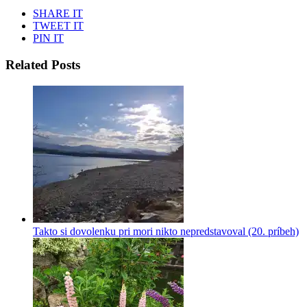
SHARE IT
TWEET IT
PIN IT
Related Posts
Takto si dovolenku pri mori nikto nepredstavoval (20. príbeh)