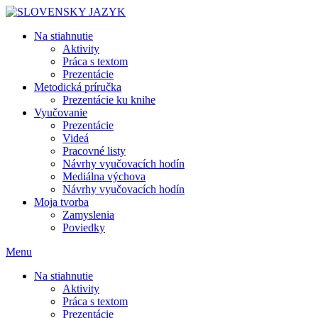
Skip
to
Na stiahnutie
content
Aktivity
Práca s textom
Prezentácie
Metodická príručka
Prezentácie ku knihe
Vyučovanie
Prezentácie
Videá
Pracovné listy
Návrhy vyučovacích hodín
Mediálna výchova
Návrhy vyučovacích hodín
Moja tvorba
Zamyslenia
Poviedky
Menu
Na stiahnutie
Aktivity
Práca s textom
Prezentácie