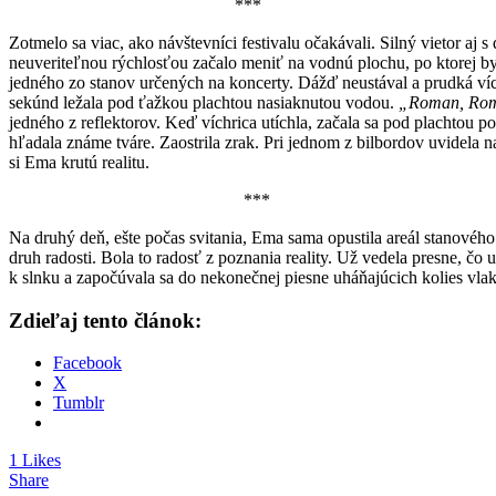
***
Zotmelo sa viac, ako návštevníci festivalu očakávali. Silný vietor aj 
neuveriteľnou rýchlosťou začalo meniť na vodnú plochu, po ktorej by 
jedného zo stanov určených na koncerty. Dážď neustával a prudká vích
sekúnd ležala pod ťažkou plachtou nasiaknutou vodou.
„Roman, Roma
jedného z reflektorov. Keď víchrica utíchla, začala sa pod plachtou po
hľadala známe tváre. Zaostrila zrak. Pri jednom z bilbordov uvidela
si Ema krutú realitu.
***
Na druhý deň, ešte počas svitania, Ema sama opustila areál stanového
druh radosti. Bola to radosť z poznania reality. Už vedela presne, č
k slnku a započúvala sa do nekonečnej piesne uháňajúcich kolies vlaku
Zdieľaj tento článok:
Facebook
X
Tumblr
1 Likes
Share