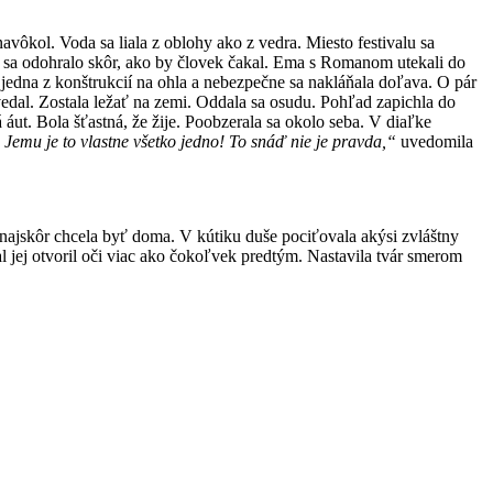
navôkol. Voda sa liala z oblohy ako z vedra. Miesto festivalu sa
ko sa odohralo skôr, ako by človek čakal. Ema s Romanom utekali do
 jedna z konštrukcií na ohla a nebezpečne sa nakláňala doľava. O pár
edal. Zostala ležať na zemi. Oddala sa osudu. Pohľad zapichla do
 áut. Bola šťastná, že žije. Poobzerala sa okolo seba. V diaľke
Jemu je to vlastne všetko jedno! To snáď nie je pravda,“
uvedomila
o najskôr chcela byť doma. V kútiku duše pociťovala akýsi zvláštny
l jej otvoril oči viac ako čokoľvek predtým. Nastavila tvár smerom