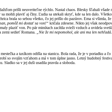
s dažďom prišli neuveriteľne rýchlo. Nastal chaos. Blesky šľahali všade 
sa mohli plaviť aj člny. Ľudia sa utekali skryť, kde sa len dalo. Všet
rica brala so sebou všetko, čo jej prišlo do pazúrov. Ema si všimla, že
n, pomôž mi dostať sa von!“
kričala zdesene. Nikto jej však neodpov
maly plaziť von. Po pár minútach zacítila svieži vzduch a uvidela svetlá
 na zemi sedieť Romana.
„Nie že mi nepomohol, ale ani ma len nehľadá. 
 mestečka a taxíkom odišla na stanicu. Bola rada, že je v poriadku a č
o urobí so svojím vzťahom a má v tom úplne jasno. Letný hudobný festiva
. Sladko sa v jej duši usadila pravda a sloboda.