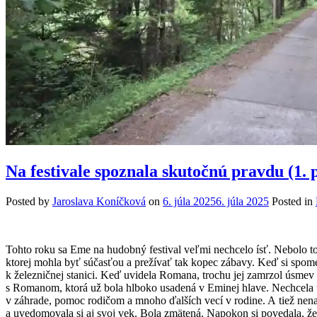
Na festivale spoznala skutočnú pravdu (1. 
Posted by
Jaroslava Koníčková
on
6. júla 2025
6. júla 2025
Posted in
Tohto roku sa Eme na hudobný festival veľmi nechcelo ísť. Nebolo to s
ktorej mohla byť súčasťou a prežívať tak kopec zábavy. Keď si spome
k železničnej stanici. Keď uvidela Romana, trochu jej zamrzol úsmev 
s Romanom, ktorá už bola hlboko usadená v Eminej hlave. Nechcela to
v záhrade, pomoc rodičom a mnoho ďalších vecí v rodine. A tiež nenaš
a uvedomovala si aj svoj vek. Bola zmätená. Napokon si povedala, že s