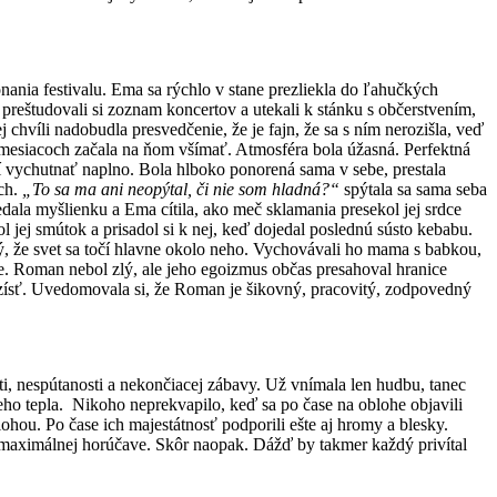
ania festivalu. Ema sa rýchlo v stane prezliekla do ľahučkých
 preštudovali si zoznam koncertov a utekali k stánku s občerstvením,
chvíli nadobudla presvedčenie, že je fajn, že sa s ním nerozišla, veď
 mesiacoch začala na ňom všímať. Atmosféra bola úžasná. Perfektná
 vychutnať naplno. Bola hlboko ponorená sama v sebe, prestala
ách.
„To sa ma ani neopýtal, či nie som hladná?“
spýtala sa sama seba
dala myšlienku a Ema cítila, ako meč sklamania presekol jej srdce
 jej smútok a prisadol si k nej, keď dojedal poslednú sústo kebabu.
tý, že svet sa točí hlavne okolo neho. Vychovávali ho mama s babkou,
ebe. Roman nebol zlý, ale jeho egoizmus občas presahoval hranice
rozísť. Uvedomovala si, že Roman je šikovný, pracovitý, zodpovedný
ti, nespútanosti a nekončiacej zábavy. Už vnímala len hudbu, tanec
eho tepla. Nikoho neprekvapilo, keď sa po čase na oblohe objavili
hou. Po čase ich majestátnosť podporili ešte aj hromy a blesky.
 maximálnej horúčave. Skôr naopak. Dážď by takmer každý privítal