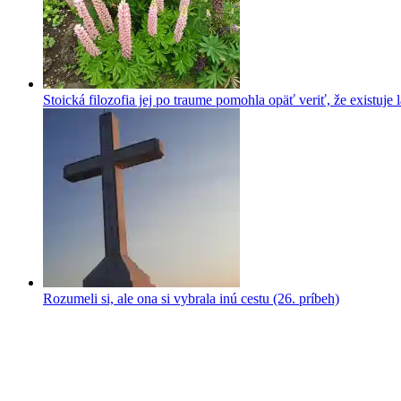
Stoická filozofia jej po traume pomohla opäť veriť, že existuje 
Rozumeli si, ale ona si vybrala inú cestu (26. príbeh)