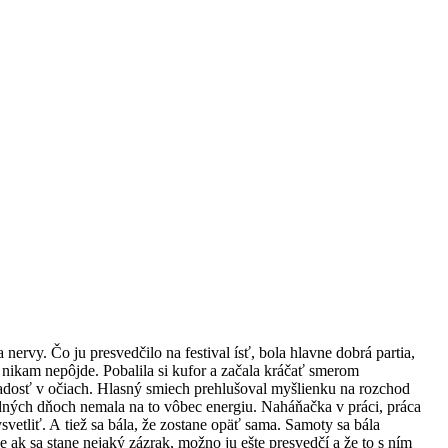
ervy. Čo ju presvedčilo na festival ísť, bola hlavne dobrá partia,
nikam nepôjde. Pobalila si kufor a začala kráčať smerom
 radosť v očiach. Hlasný smiech prehlušoval myšlienku na rozchod
edných dňoch nemala na to vôbec energiu. Naháňačka v práci, práca
vetliť. A tiež sa bála, že zostane opäť sama. Samoty sa bála
 ak sa stane nejaký zázrak, možno ju ešte presvedčí a že to s ním