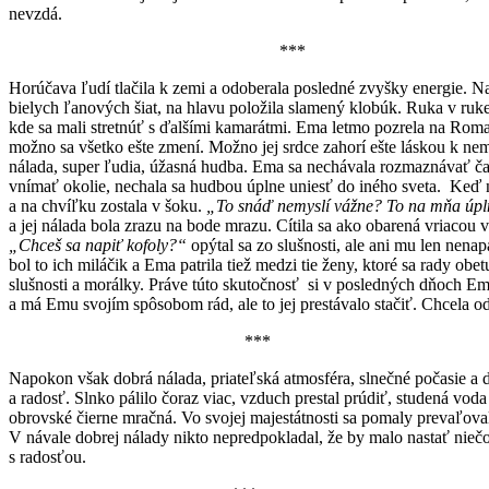
nevzdá.
***
Horúčava ľudí tlačila k zemi a odoberala posledné zvyšky energie. N
bielych ľanových šiat, na hlavu položila slamený klobúk. Ruka v ruke 
kde sa mali stretnúť s ďalšími kamarátmi. Ema letmo pozrela na Romana
možno sa všetko ešte zmení. Možno jej srdce zahorí ešte láskou k ne
nálada, super ľudia, úžasná hudba. Ema sa nechávala rozmaznávať č
vnímať okolie, nechala sa hudbou úplne uniesť do iného sveta. Keď 
a na chvíľku zostala v šoku.
„To snáď nemyslí vážne? To na mňa úpln
a jej nálada bola zrazu na bode mrazu. Cítila sa ako obarená vriacou
„Chceš sa napiť kofoly?“
opýtal sa zo slušnosti, ale ani mu len nena
bol to ich miláčik a Ema patrila tiež medzi tie ženy, ktoré sa rady 
slušnosti a morálky. Práve túto skutočnosť si v posledných dňoch Em
a má Emu svojím spôsobom rád, ale to jej prestávalo stačiť. Chcela o
***
Napokon však dobrá nálada, priateľská atmosféra, slnečné počasie a d
a radosť. Slnko pálilo čoraz viac, vzduch prestal prúdiť, studená v
obrovské čierne mračná. Vo svojej majestátnosti sa pomaly prevaľoval
V návale dobrej nálady nikto nepredpokladal, že by malo nastať nie
s radosťou.