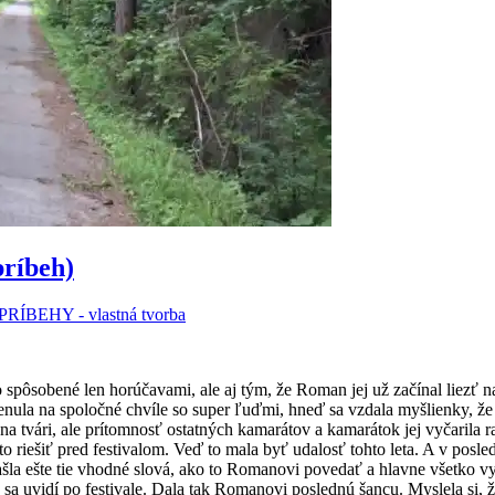
príbeh)
PRÍBEHY - vlastná tvorba
pôsobené len horúčavami, ale aj tým, že Roman jej už začínal liezť na n
nula na spoločné chvíle so super ľuďmi, hneď sa vzdala myšlienky, že 
na tvári, ale prítomnosť ostatných kamarátov a kamarátok jej vyčarila
 riešiť pred festivalom. Veď to mala byť udalosť tohto leta. A v posl
la ešte tie vhodné slová, ako to Romanovi povedať a hlavne všetko vys
a uvidí po festivale. Dala tak Romanovi poslednú šancu. Myslela si, že